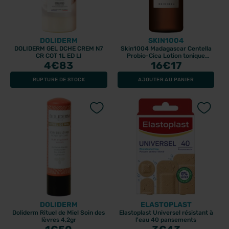
DOLIDERM
SKIN1004
DOLIDERM GEL DCHE CREM N7
Skin1004 Madagascar Centella
CR COT 1L ED LI
Probio-Cica Lotion tonique
4
€83
16
210ml
€17
RUPTURE DE STOCK
AJOUTER AU PANIER
DOLIDERM
ELASTOPLAST
Doliderm Rituel de Miel Soin des
Elastoplast Universel résistant à
lèvres 4,2gr
l'eau 40 pansements