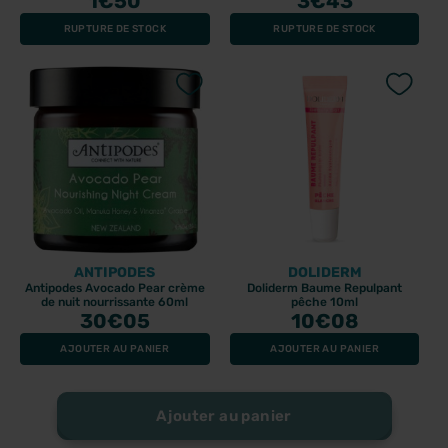
1
€50
3
€43
RUPTURE DE STOCK
RUPTURE DE STOCK
ANTIPODES
DOLIDERM
Antipodes Avocado Pear crème
Doliderm Baume Repulpant
de nuit nourrissante 60ml
pêche 10ml
30
€05
10
€08
AJOUTER AU PANIER
AJOUTER AU PANIER
Ajouter au panier