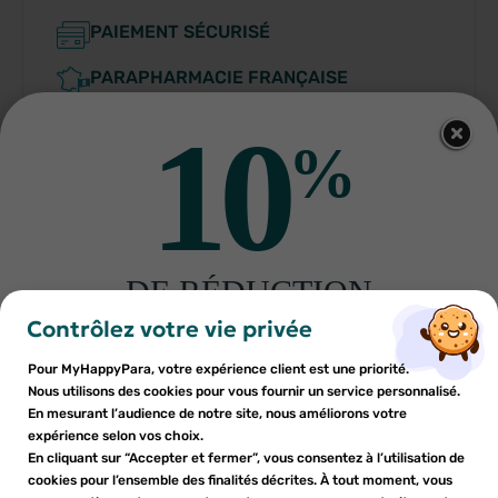
PAIEMENT SÉCURISÉ
PARAPHARMACIE FRANÇAISE
10
%
Indications
DE RÉDUCTION
×
×
Connexion
Créer une liste d'envies
sur votre première commande
Contrôlez votre vie privée
Conditions d'utilisation
Inscrivez-vous à notre newsletter et profitez
Pour MyHappyPara, votre expérience client est une priorité.
Vous devez être connecté pour ajouter des produits à votre
Nom de la liste d'envies
×
d'une réduction sur votre première commande*
Nous utilisons des cookies pour vous fournir un service personnalisé.
Ajouter à ma liste d'envies
liste d'envies.
Composition
En mesurant l’audience de notre site, nous améliorons votre
expérience selon vos choix.
add_circle_outline
En cliquant sur “Accepter et fermer”, vous consentez à l’utilisation de
Créer une nouvelle liste
cookies pour l’ensemble des finalités décrites. À tout moment, vous
Fabriquant
Annuler
Annuler