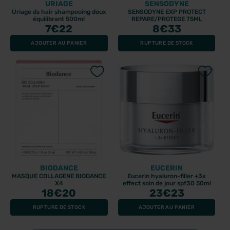
URIAGE
SENSODYNE
Uriage ds hair shampooing doux
SENSODYNE EXP PROTECT
équilibrant 500ml
REPARE/PROTEGE 75ML
7
€22
8
€33
AJOUTER AU PANIER
RUPTURE DE STOCK
BIODANCE
EUCERIN
MASQUE COLLAGENE BIODANCE
Eucerin hyaluron-filler +3x
X4
effect soin de jour spf30 50ml
18
€20
23
€23
RUPTURE DE STOCK
AJOUTER AU PANIER