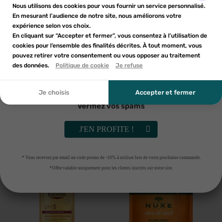
Nom de la liste d'envies
×
d'une réduction sur votre première commande*
Nous utilisons des cookies pour vous fournir un service personnalisé.
Ajouter à ma liste d'envies
liste d'envies.
En mesurant l’audience de notre site, nous améliorons votre
expérience selon vos choix.
add_circle_outline
En cliquant sur “Accepter et fermer”, vous consentez à l’utilisation de
Créer une nouvelle liste
cookies pour l’ensemble des finalités décrites. À tout moment, vous
Annuler
Annuler
pouvez retirer votre consentement ou vous opposer au traitement
En soumettant ce formulaire, j'accepte que les
des données.
Créer une liste d'envies
Politique de cookie
Je refuse
Connexion
informations saisies soient utilisées dans le cadre de
ma demande et de la relation commerciale qui peut en
découler. Vous référer à la politique de confidentialité.
Je choisis
Accepter et fermer
Vérifiez vos spams
LA ROCHE-POSAY
NUXE
La Roche-Posay Lipikar surgras
NUXE COFFRET NOEL PARFUM
pain dermatologique 150gr
PRODIGIEUX
J'EN PROFITE !
4
€40
27
€23
AJOUTER AU PANIER
AJOUTER AU PANIER
* Vous recevrez par email un code promo de -10% à utiliser lors de votre prochaine commande.
*Offre valable uniquement pour les clients inscrits sur notre site.