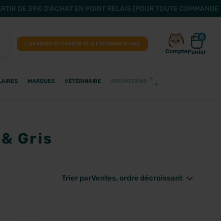
ARTIR DE 59€ D'ACHAT EN POINT RELAIS (POUR TOUTE COMMANDE 
0
LIVRAISON EN FRANCE ET À L’INTERNATIONAL
Compte
Panier
LAIRES
MARQUES
VÉTÉRINAIRE
PROMOTIONS
& Gris
Trier par
Ventes, ordre décroissant