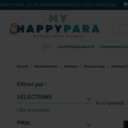
HAPPYPARA, VOTRE PARAPHARMACIE EN LIGNE FRANÇAISE
COSMÉTIQUE & BEAUTÉ
COMPLÉMENTS AL
PRODUITS
Filtres
Accueil
Parapharmacie
Cheveux
Shampooings
Cheveux C
Filtrer par :
CATÉGORIES
SÉLECTIONS
Il y a 1 produit.
en promotion
MARQUES
PRIX