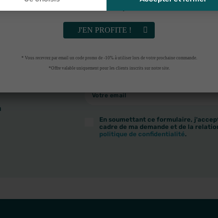
Vérifiez vos spams
 D'ACHAT EN POINT RELAIS (
VOIR CONDITIONS
)
LIVRAISON
J'EN PROFITE !
* Vous recevrez par email un code promo de -10% à utiliser lors de votre prochaine commande.
*Offre valable uniquement pour les clients inscrits sur notre site.
à
En soumettant ce formulaire, j'accept
cadre de ma demande et de la relatio
politique de confidentialité
.