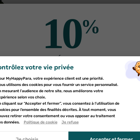
10
%
TIGUE
tigue
DE RÉDUCTION
alize
ntrôlez votre vie privée
er une liste d'envies
sur votre première commande
g violet
€99
odalTitle))
nnexion
ant 250ml
our MyHappyPara, votre expérience client est une priorité.
DE STOCK
Inscrivez-vous à notre newsletter et profitez
e la liste d'envies
us utilisons des cookies pour vous fournir un service personnalisé.
firmMessage))
devez être connecté pour ajouter des produits à votre liste d'envies.
d'une réduction sur votre première commande*
n mesurant l’audience de notre site, nous améliorons votre
uter à ma liste d'envies
xpérience selon vos choix.
 cliquant sur “Accepter et fermer”, vous consentez à l’utilisation de
d_circle_outline
Créer une nouvelle liste
okies pour l’ensemble des finalités décrites. À tout moment, vous
(cancelText))
nnuler
ouvez retirer votre consentement ou vous opposer au traitement
nnuler
umettant ce formulaire, j'accepte que les informations saisies soient uti
es données.
Politique de cookie
Je refuse
(modalDeleteText))
onnexion
le cadre de ma demande et de la relation commerciale qui peut en déco
réer une liste d'envies
r à la politique de confidentialité.
Je choisis
Accepter et fermer