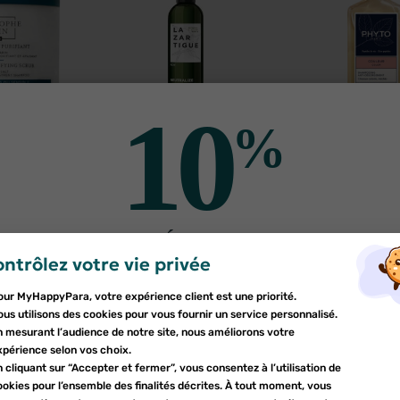
10
%
HE ROBIN
LAZARTIGUE
PHYTO
e Robin
Lazartigue
Phyto Cou
Lavant
Neutralize
Shampooing
t au sel
63
shampooing violet
10
€99
dégorgem
10
€8
 40ml
déjaunissant 250ml
500m
U PANIER
RUPTURE DE STOCK
RUPTURE DE 
DE RÉDUCTION
ntrôlez votre vie privée
er une liste d'envies
sur votre première commande
odalTitle))
nnexion
our MyHappyPara, votre expérience client est une priorité.
Inscrivez-vous à notre newsletter et profitez
orés
, comme les cheveux blancs, ont besoin d’un soin adapté pour 
e la liste d'envies
us utilisons des cookies pour vous fournir un service personnalisé.
firmMessage))
devez être connecté pour ajouter des produits à votre liste d'envies.
d'une réduction sur votre première commande*
n mesurant l’audience de notre site, nous améliorons votre
r ce type de cheveux !
uter à ma liste d'envies
xpérience selon vos choix.
 cliquant sur “Accepter et fermer”, vous consentez à l’utilisation de
d_circle_outline
Créer une nouvelle liste
okies pour l’ensemble des finalités décrites. À tout moment, vous
(cancelText))
nnuler