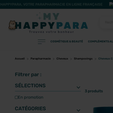
HAPPYPARA, VOTRE PARAPHARMACIE EN LIGNE FRANÇAISE
COSMÉTIQUE & BEAUTÉ
COMPLÉMENTS AL
PRODUITS
Filtres
Accueil
Parapharmacie
Cheveux
Shampooings
Cheveux C
Filtrer par :
CATÉGORIES
SÉLECTIONS
3 produits
en promotion
MARQUES
CATÉGORIES