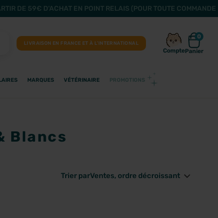
ARTIR DE 59€ D'ACHAT EN POINT RELAIS (POUR TOUTE COMMANDE 
0
LIVRAISON EN FRANCE ET À L’INTERNATIONAL
Compte
Panier
LAIRES
MARQUES
VÉTÉRINAIRE
PROMOTIONS
& Blancs
Trier par
Ventes, ordre décroissant