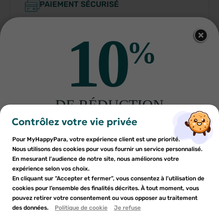
PAIEMENT SÉCURISÉ
PARAPHARMACIE FRANÇAISE
10
%
DE RÉDUCTION
Indications
×
×
Connexion
Créer une liste d'envies
sur votre première commande
Contrôlez votre vie privée
Conditions d'utilisation
Inscrivez-vous à notre newsletter et profitez
Pour MyHappyPara, votre expérience client est une priorité.
Vous devez être connecté pour ajouter des produits à votre
Nom de la liste d'envies
×
d'une réduction sur votre première commande*
Nous utilisons des cookies pour vous fournir un service personnalisé.
Ajouter à ma liste d'envies
liste d'envies.
En mesurant l’audience de notre site, nous améliorons votre
expérience selon vos choix.
Composition
add_circle_outline
En cliquant sur “Accepter et fermer”, vous consentez à l’utilisation de
Créer une nouvelle liste
cookies pour l’ensemble des finalités décrites. À tout moment, vous
Annuler
Annuler
pouvez retirer votre consentement ou vous opposer au traitement
En soumettant ce formulaire, j'accepte que les
des données.
Créer une liste d'envies
Politique de cookie
Je refuse
Connexion
informations saisies soient utilisées dans le cadre de