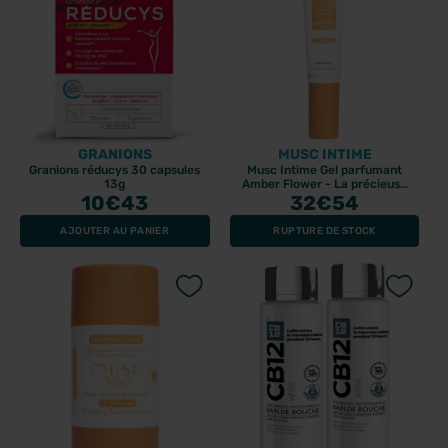
GRANIONS
MUSC INTIME
Granions réducys 30 capsules
Musc Intime Gel parfumant
13g
Amber Flower - La précieuse
10
€43
32
30ml
€54
AJOUTER AU PANIER
RUPTURE DE STOCK