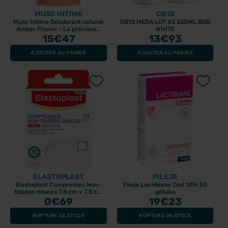
MUSC INTIME
CB12
Musc Intime Déodorant naturel
CB12 MEDA LOT X2 250ML BDB
Amber Flower - La précieuse
WHITE
15
50gr
€47
13
€93
AJOUTER AU PANIER
AJOUTER AU PANIER
ELASTOPLAST
PILEJE
Elastoplast Compresses Non-
Pileje Lactibiane Cnd 10M 30
tissées douces 7,5 cm x 7,5 cm
gélules
0
10 pièces
€69
19
€23
RUPTURE DE STOCK
RUPTURE DE STOCK