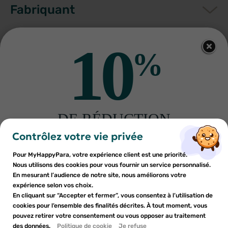
Fabriquant
10
%
Autres produits pour vous
-20%
-30%
DE RÉDUCTION
×
×
Connexion
Créer une liste d'envies
sur votre première commande
Contrôlez votre vie privée
Inscrivez-vous à notre newsletter et profitez
Pour MyHappyPara, votre expérience client est une priorité.
Vous devez être connecté pour ajouter des produits à votre
Nom de la liste d'envies
×
d'une réduction sur votre première commande*
Nous utilisons des cookies pour vous fournir un service personnalisé.
Ajouter à ma liste d'envies
liste d'envies.
En mesurant l’audience de notre site, nous améliorons votre
expérience selon vos choix.
add_circle_outline
En cliquant sur “Accepter et fermer”, vous consentez à l’utilisation de
Créer une nouvelle liste
PILEJE
NAALI
cookies pour l’ensemble des finalités décrites. À tout moment, vous
Pileje Melioran Imedia 4 sticks
Naali Gummies Anti-Stress au
Annuler
Annuler
de 5ml
safran sans sucre x42
pouvez retirer votre consentement ou vous opposer au traitement
En soumettant ce formulaire, j'accepte que les
6
€31
13
€54
7
€89
19
€33
des données.
Créer une liste d'envies
Politique de cookie
Je refuse
Connexion