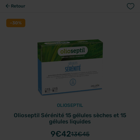
Retour
-30%
OLIOSEPTIL
Olioseptil Sérénité 15 gélules sèches et 15
gélules liquides
9
€42
13
€45