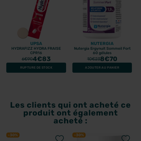
UPSA
NUTERGIA
HYDRAFIZZ HYDRA FRAISE
Nutergia Ergynuit Sommeil Fort
CPR16
60 gélules
4
€83
8
€70
6
€90
10
€23
RUPTURE DE STOCK
AJOUTER AU PANIER
Les clients qui ont acheté ce
produit ont également
acheté :
-30%
-30%