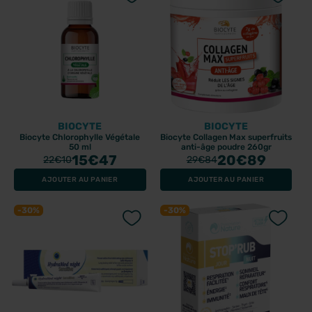
BIOCYTE
BIOCYTE
Biocyte Chlorophylle Végétale
Biocyte Collagen Max superfruits
50 ml
anti-âge poudre 260gr
15
€47
20
€89
22
€10
29
€84
AJOUTER AU PANIER
AJOUTER AU PANIER
-30%
-30%