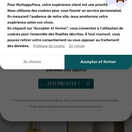
Inscrivez-vous à notre newsletter et profitez
Pour MyHappyPara, votre expérience client est une priorité.
Vous devez être connecté pour ajouter des produits à votre
AJOUTER AU PANIER
RUPTURE DE STOCK
Nom de la liste d'envies
×
d'une réduction sur votre première commande*
Nous utilisons des cookies pour vous fournir un service personnalisé.
Ajouter à ma liste d'envies
liste d'envies.
En mesurant l’audience de notre site, nous améliorons votre
-30%
-30%
expérience selon vos choix.
add_circle_outline
En cliquant sur “Accepter et fermer”, vous consentez à l’utilisation de
Créer une nouvelle liste
cookies pour l’ensemble des finalités décrites. À tout moment, vous
Annuler
Annuler
pouvez retirer votre consentement ou vous opposer au traitement
En soumettant ce formulaire, j'accepte que les
des données.
Créer une liste d'envies
Politique de cookie
Je refuse
Connexion
informations saisies soient utilisées dans le cadre de
ma demande et de la relation commerciale qui peut en
découler. Vous référer à la politique de confidentialité.
Je choisis
Accepter et fermer
Vérifiez vos spams
NUXE
NUXE
Nuxe Nuxuriance Ultra La crème
NUXE VANITY NUXURIANCE
J'EN PROFITE !
riche anti-âge global 50ml
ULTRA
38
€19
76
€93
54
€55
109
€89
* Vous recevrez par email un code promo de -10% à utiliser lors de votre prochaine commande.
AJOUTER AU PANIER
AJOUTER AU PANIER
*Offre valable uniquement pour les clients inscrits sur notre site.
-30%
-30%