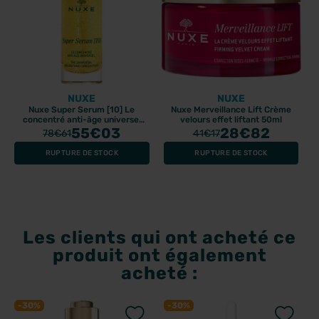
NUXE
NUXE
Nuxe Super Serum [10] Le
Nuxe Merveillance Lift Crème
concentré anti-âge universel
velours effet liftant 50ml
50ml
55
€03
28
€82
78
€61
41
€17
RUPTURE DE STOCK
RUPTURE DE STOCK
Les clients qui ont acheté ce
produit ont également
acheté :
-30%
-30%