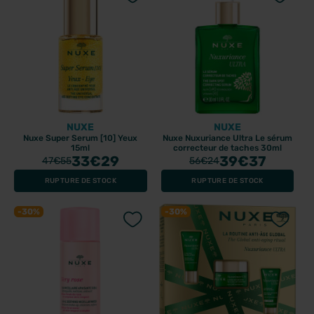
NUXE
NUXE
Nuxe Super Serum [10] Yeux
Nuxe Nuxuriance Ultra Le sérum
15ml
correcteur de taches 30ml
33
€29
39
€37
47
€55
56
€24
RUPTURE DE STOCK
RUPTURE DE STOCK
-30%
-30%