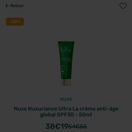
Retour
-30%
NUXE
Nuxe Nuxuriance Ultra La crème anti-âge
global SPF30 - 50ml
38
€19
54
€55