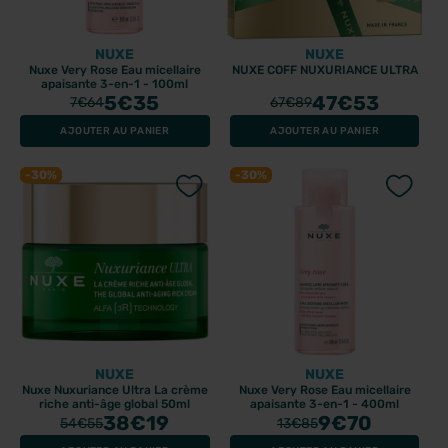
NUXE
NUXE
Nuxe Very Rose Eau micellaire
NUXE COFF NUXURIANCE ULTRA
apaisante 3-en-1 - 100ml
5
€35
47
€53
7
€64
67
€89
AJOUTER AU PANIER
AJOUTER AU PANIER
-30%
-30%
NUXE
NUXE
Nuxe Nuxuriance Ultra La crème
Nuxe Very Rose Eau micellaire
riche anti-âge global 50ml
apaisante 3-en-1 - 400ml
38
€19
9
€70
54
€55
13
€85