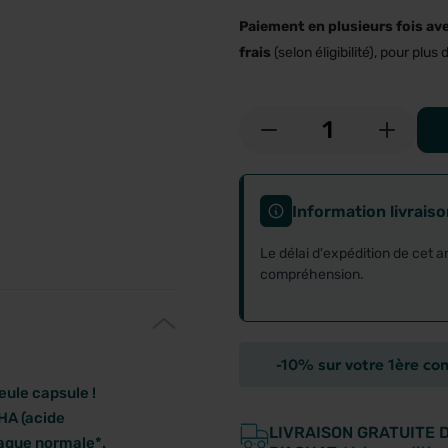
Paiement en plusieurs fois av
frais
(selon éligibilité), pour plus d
-
+
Information livrais
Le délai d'expédition de cet a
compréhension.
-10% sur votre 1ère c
ule capsule !
HA (acide
LIVRAISON GRATUITE 
aque normale*.