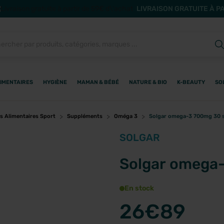
LIVRAISON GRATUITE À P
IMENTAIRES
HYGIÈNE
MAMAN & BÉBÉ
NATURE & BIO
K-BEAUTY
SO
 Alimentaires Sport
Suppléments
Oméga 3
Solgar omega-3 700mg 30 s
SOLGAR
Solgar omega-
En stock
26
€89