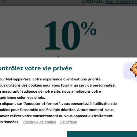
D’ACHAT.
Voir conditio
Frais de livraison à parti
journalière de 250 mg
10
SERVICE CLIENT
%
Des pharmaciens à votr
DE RÉDUCTION
ntrôlez votre vie privée
er une liste d'envies
sur votre première commande
nnexion
our MyHappyPara, votre expérience client est une priorité.
Inscrivez-vous à notre newsletter et profitez
e la liste d'envies
us utilisons des cookies pour vous fournir un service personnalisé.
devez être connecté pour ajouter des produits à votre liste d'envies.
d'une réduction sur votre première commande*
n mesurant l’audience de notre site, nous améliorons votre
uter à ma liste d'envies
xpérience selon vos choix.
 cliquant sur “Accepter et fermer”, vous consentez à l’utilisation de
utres produits pour vo
d_circle_outline
Créer une nouvelle liste
okies pour l’ensemble des finalités décrites. À tout moment, vous
nnuler
ouvez retirer votre consentement ou vous opposer au traitement
nnuler
umettant ce formulaire, j'accepte que les informations saisies soient uti
es données.
Politique de cookie
Je refuse
onnexion
le cadre de ma demande et de la relation commerciale qui peut en déco
réer une liste d'envies
r à la politique de confidentialité.