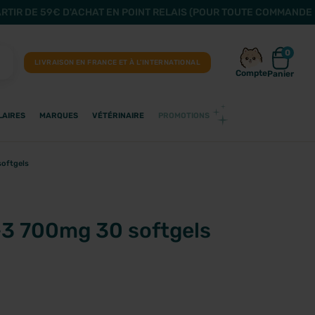
ARTIR DE 59€ D'ACHAT EN POINT RELAIS (POUR TOUTE COMMANDE 
0
LIVRAISON EN FRANCE ET À L’INTERNATIONAL
Compte
Panier
LAIRES
MARQUES
VÉTÉRINAIRE
PROMOTIONS
oftgels
3 700mg 30 softgels