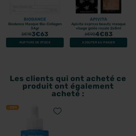
BIODANCE
APIVITA
Biodance Masque Bio-Collagen
Apivita express beauty masque
34gr
visage gelée royale 2x8ml
3
€63
4
€83
5
€18
6
€90
RUPTURE DE STOCK
AJOUTER AU PANIER
Les clients qui ont acheté ce
produit ont également
acheté :
-30%