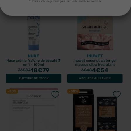
*Offre valable uniquement pour les clients inscrits sur notre site.
NUXE
INUWET
Nuxe crème fraîche de beauté 3
Inuwet coconut water gel
en 1 - 100ml
masque ultra hydratant
18
€79
4
€54
26
€84
6
€48
RUPTURE DE STOCK
AJOUTER AU PANIER
-30%
-30%