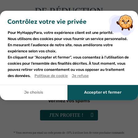
DE RÉDUCTION
×
×
Connexion
Créer une liste d'envies
sur votre première commande
Contrôlez votre vie privée
Autres produits pour vous
Inscrivez-vous à notre newsletter et profitez
Pour MyHappyPara, votre expérience client est une priorité.
Vous devez être connecté pour ajouter des produits à votre
Nom de la liste d'envies
×
-30%
-30%
d'une réduction sur votre première commande*
Nous utilisons des cookies pour vous fournir un service personnalisé.
Ajouter à ma liste d'envies
liste d'envies.
En mesurant l’audience de notre site, nous améliorons votre
expérience selon vos choix.
add_circle_outline
En cliquant sur “Accepter et fermer”, vous consentez à l’utilisation de
Créer une nouvelle liste
cookies pour l’ensemble des finalités décrites. À tout moment, vous
Annuler
Annuler
pouvez retirer votre consentement ou vous opposer au traitement
En soumettant ce formulaire, j'accepte que les
des données.
Créer une liste d'envies
Politique de cookie
Je refuse
Connexion
informations saisies soient utilisées dans le cadre de
ma demande et de la relation commerciale qui peut en
découler. Vous référer à la politique de confidentialité.
Je choisis
Accepter et fermer
INUWET
ANTIPODES
Vérifiez vos spams
Inuwet Supers Pouvoirs masque
Antipodes Flora masque
visage pureté detox 30ml
réparateur aux probiotiques
4
€01
75ml
18
€57
5
€73
26
€53
J'EN PROFITE !
AJOUTER AU PANIER
AJOUTER AU PANIER
* Vous recevrez par email un code promo de -10% à utiliser lors de votre prochaine commande.
-30%
-30%