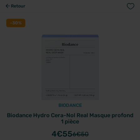
Retour
-30%
BIODANCE
Biodance Hydro Cera-Nol Real Masque profond
1 pièce
4
€55
6
€50