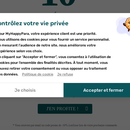
DE RÉDUCTION
ntrôlez votre vie privée
er une liste d'envies
sur votre première commande
nnexion
our MyHappyPara, votre expérience client est une priorité.
Inscrivez-vous à notre newsletter et profitez
e la liste d'envies
us utilisons des cookies pour vous fournir un service personnalisé.
devez être connecté pour ajouter des produits à votre liste d'envies.
d'une réduction sur votre première commande*
n mesurant l’audience de notre site, nous améliorons votre
uter à ma liste d'envies
xpérience selon vos choix.
 cliquant sur “Accepter et fermer”, vous consentez à l’utilisation de
d_circle_outline
Créer une nouvelle liste
okies pour l’ensemble des finalités décrites. À tout moment, vous
nnuler
ouvez retirer votre consentement ou vous opposer au traitement
nnuler
umettant ce formulaire, j'accepte que les informations saisies soient uti
es données.
Politique de cookie
Je refuse
onnexion
le cadre de ma demande et de la relation commerciale qui peut en déco
réer une liste d'envies
r à la politique de confidentialité.
Je choisis
Accepter et fermer
Vérifiez vos spams
J'EN PROFITE !
t acheté ce produit ont
* Vous recevrez par email un code promo de -10% à utiliser lors de votre prochaine commande.