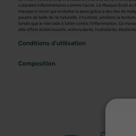
cutanées inflammatoires comme l'acné. Le Masque Éclat au Ri
masque à rincer qui revitalise la peau grâce à des lies de makg
poudre de balle de riz naturelle. Il hydrate, améliore la texture 
tandis que le miel aide à lutter contre l'inflammation. Ce mas
allie effets éclaircissants, antioxydants, hydratants, élastici
Conditions d'utilisation
Composition
A