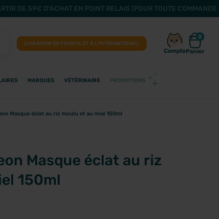
ARTIR DE 59€ D'ACHAT EN POINT RELAIS (POUR TOUTE COMMANDE 
0
LIVRAISON EN FRANCE ET À L’INTERNATIONAL
Compte
Panier
LAIRES
MARQUES
VÉTÉRINAIRE
PROMOTIONS
on Masque éclat au riz moulu et au miel 150ml
eon Masque éclat au riz
iel 150ml