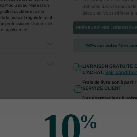
z Moulu et au Miel est un
utilisées dans le cadre d
eolli recyclées et de la
découler. Vous référer à 
de la peau et régule le teint,
que professionnel à domicile
PRÉVENEZ-MOI LORSQUE LE
té et apaisement.
-10% sur votre 1ère c
LIVRAISON GRATUITE 
D’ACHAT.
Voir conditio
Frais de livraison à parti
SERVICE CLIENT
Des pharmaciens à votr
10
utres produits pour vo
%