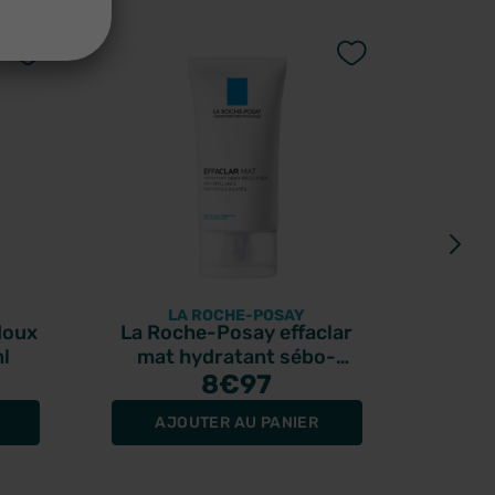
LA ROCHE-POSAY
B
doux
La Roche-Posay effaclar
Beauty
l
mat hydratant sébo-
Asiat
régulateur 40ml
8
€97
AJOUTER AU PANIER
A