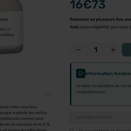
16
€73
Paiement en plusieurs fois av
frais
(selon éligibilité), pour plus d
-
+
Information livrais
Le délai d'expédition de cet a
compréhension.
l avec notre nouveau
masque exploite les vertus
traditionnel coréen, pour
le de riz naturelle et en 5 %
au et apaise les affections
En soumettant ce formulai