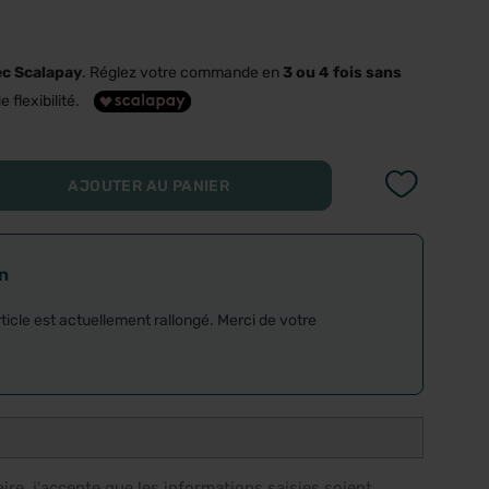
ec Scalapay
. Réglez votre commande en
3 ou 4 fois sans
e flexibilité.
AJOUTER AU PANIER
on
rticle est actuellement rallongé. Merci de votre
re, j'accepte que les informations saisies soient