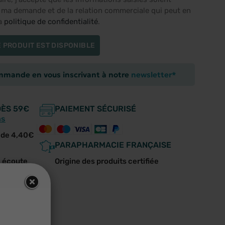
e ma demande et de la relation commerciale qui peut en
la
politique de confidentialité
.
 PRODUIT EST DISPONIBLE
ommande en vous inscrivant à notre
newsletter*
DÈS 59€
PAIEMENT SÉCURISÉ
ns
r de 4,40€
PARAPHARMACIE FRANÇAISE
e écoute
Origine des produits certifiée
us