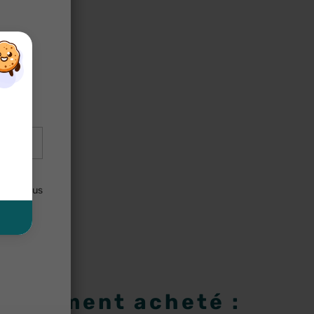
×
×
×
lisées
uler. Vous
 également acheté :