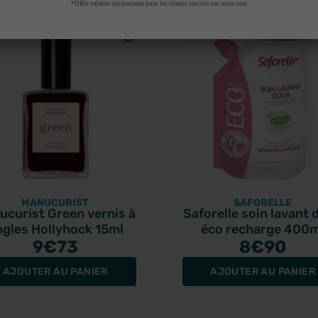
*Offre valable uniquement pour les clients inscrits sur notre site.
MANUCURIST
SAFORELLE
ucurist Green vernis à
Saforelle soin lavant 
ngles Hollyhock 15ml
éco recharge 400m
9
€73
8
€90
AJOUTER AU PANIER
AJOUTER AU PANIER