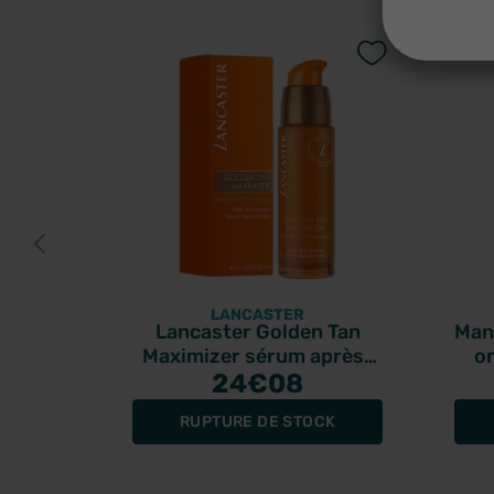
LANCASTER
Lancaster Golden Tan
Man
Maximizer sérum après-
o
soleil 30ml
24
€08
RUPTURE DE STOCK