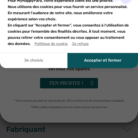
Inscrivez-vous à notre newsletter et profitez
Pour MyHappyPara, votre expérience client est une priorité.
Vous devez être connecté pour ajouter des produits à votre
PAIEMENT SÉCURISÉ
Nom de la liste d'envies
×
d'une réduction sur votre première commande*
Nous utilisons des cookies pour vous fournir un service personnalisé.
Ajouter à ma liste d'envies
liste d'envies.
En mesurant l’audience de notre site, nous améliorons votre
PARAPHARMACIE FRANÇAISE
expérience selon vos choix.
add_circle_outline
En cliquant sur “Accepter et fermer”, vous consentez à l’utilisation de
Créer une nouvelle liste
cookies pour l’ensemble des finalités décrites. À tout moment, vous
Annuler
Annuler
pouvez retirer votre consentement ou vous opposer au traitement
En soumettant ce formulaire, j'accepte que les
des données.
Créer une liste d'envies
Politique de cookie
Je refuse
Connexion
informations saisies soient utilisées dans le cadre de
ma demande et de la relation commerciale qui peut en
découler. Vous référer à la politique de confidentialité.
Je choisis
Accepter et fermer
Indications
Vérifiez vos spams
J'EN PROFITE !
Conditions d'utilisation
* Vous recevrez par email un code promo de -10% à utiliser lors de votre prochaine commande.
Composition
*Offre valable uniquement pour les clients inscrits sur notre site.
Fabriquant