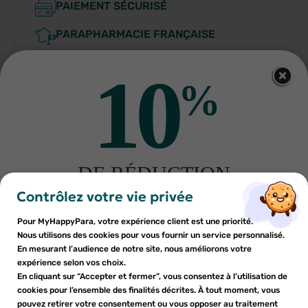
PAIEMENT SÉCURISÉ
PARAPHARMACIE FRANÇAISE
10
%
Indications
DE RÉDUCTION
×
×
Connexion
Créer une liste d'envies
sur votre première commande
Conditions d'utilisation
Contrôlez votre vie privée
Inscrivez-vous à notre newsletter et profitez
Pour MyHappyPara, votre expérience client est une priorité.
Vous devez être connecté pour ajouter des produits à votre
Nom de la liste d'envies
×
d'une réduction sur votre première commande*
Nous utilisons des cookies pour vous fournir un service personnalisé.
Composition
Ajouter à ma liste d'envies
liste d'envies.
En mesurant l’audience de notre site, nous améliorons votre
expérience selon vos choix.
add_circle_outline
En cliquant sur “Accepter et fermer”, vous consentez à l’utilisation de
Créer une nouvelle liste
Fabriquant
cookies pour l’ensemble des finalités décrites. À tout moment, vous
Annuler
Annuler
pouvez retirer votre consentement ou vous opposer au traitement
En soumettant ce formulaire, j'accepte que les