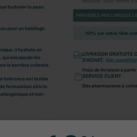
découler. Vous référer à 
pour hydrater la peau
PRÉVENEZ-MOI LORSQUE LE
peau pour un habillage
-10% sur votre 1ère c
nique, il hydrate en
LIVRAISON GRATUITE 
, qui encapsule les
D’ACHAT.
Voir conditio
aure la barrière cutanée.
Frais de livraison à parti
SERVICE CLIENT
 tolérance est testée
Des pharmaciens à votr
de formulation stricte
oallergénique et non-