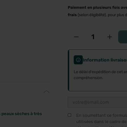
Paiement en plusieurs fois av
frais
(selon éligibilité), pour plus d
-
+
Information livrais
Le délai d'expédition de cet a
compréhension.
s peaux sèches à très
En soumettant ce formulai
utilisées dans le cadre d