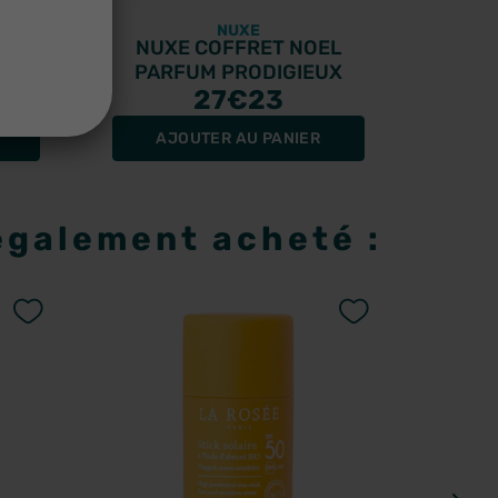
NUXE
last
NUXE COFFRET NOEL
Cer
r
PARFUM PRODIGIEUX
27
€23
AJOUTER AU PANIER
R
 également acheté :