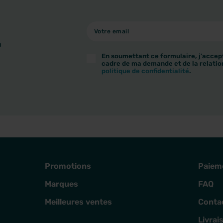
à
En soumettant ce formulaire, j'accept
cadre de ma demande et de la relatio
politique de confidentialité
.
Promotions
Paiem
Marques
FAQ
Meilleures ventes
Conta
Livrai