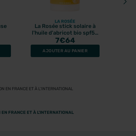
LA ROSÉE
use
La Rosée stick solaire à
Cera
l'huile d'abricot bio spf50
7
- 15ml
€64
AJOUTER AU PANIER
A
 EN FRANCE ET À L'INTERNATIONAL