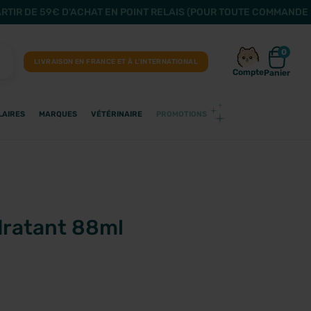
ARTIR DE 59€ D'ACHAT EN POINT RELAIS (POUR TOUTE COMMANDE 
0
LIVRAISON EN FRANCE ET À L’INTERNATIONAL
Compte
Panier
LAIRES
MARQUES
VÉTÉRINAIRE
PROMOTIONS
dratant 88ml