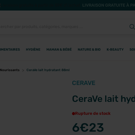
LIVRAISON GRATUITE À P
IMENTAIRES
HYGIÈNE
MAMAN & BÉBÉ
NATURE & BIO
K-BEAUTY
SO
 Nourissants
CeraVe lait hydratant 88ml
CERAVE
CeraVe lait hy
Rupture de stock
6
€23