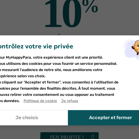
10
%
DE RÉDUCTION
ntrôlez votre vie privée
er une liste d'envies
sur votre première commande
nnexion
utres produits pour vo
our MyHappyPara, votre expérience client est une priorité.
Inscrivez-vous à notre newsletter et profitez
e la liste d'envies
us utilisons des cookies pour vous fournir un service personnalisé.
d'une réduction sur votre première commande*
devez être connecté pour ajouter des produits à votre liste d'envies.
n mesurant l’audience de notre site, nous améliorons votre
uter à ma liste d'envies
xpérience selon vos choix.
 cliquant sur “Accepter et fermer”, vous consentez à l’utilisation de
d_circle_outline
Créer une nouvelle liste
okies pour l’ensemble des finalités décrites. À tout moment, vous
nnuler
ouvez retirer votre consentement ou vous opposer au traitement
nnuler
umettant ce formulaire, j'accepte que les informations saisies soient uti
es données.
Politique de cookie
Je refuse
onnexion
le cadre de ma demande et de la relation commerciale qui peut en déco
réer une liste d'envies
r à la politique de confidentialité.
Je choisis
Accepter et fermer
Vérifiez vos spams
J'EN PROFITE !