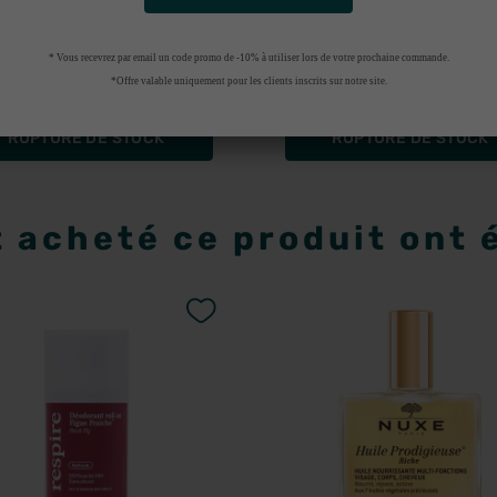
NUXE
LA ROCHE-POSAY
xe Huile Prodigieuse
La Roche-Posay cicap
* Vous recevrez par email un code promo de -10% à utiliser lors de votre prochaine commande.
100ml
B5 spray réparateu
*Offre valable uniquement pour les clients inscrits sur notre site.
30
€96
apaisant 100ml
8
€34
RUPTURE DE STOCK
RUPTURE DE STOCK
t acheté ce produit ont