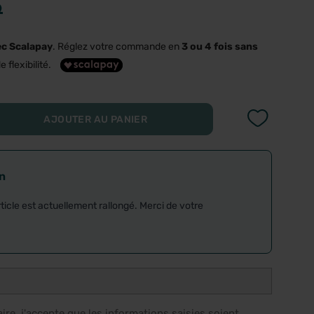
9
ec Scalapay
. Réglez votre commande en
3 ou 4 fois sans
e flexibilité.
AJOUTER AU PANIER
on
rticle est actuellement rallongé. Merci de votre
re, j'accepte que les informations saisies soient