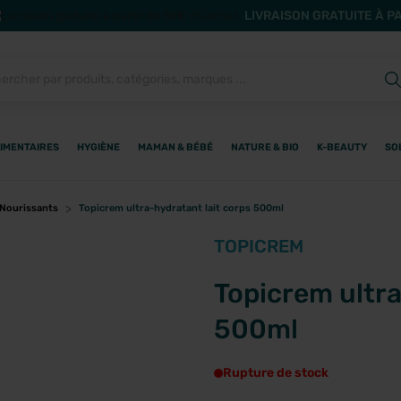
LIVRAISON GRATUITE À P
IMENTAIRES
HYGIÈNE
MAMAN & BÉBÉ
NATURE & BIO
K-BEAUTY
SO
 Nourissants
Topicrem ultra-hydratant lait corps 500ml
TOPICREM
Topicrem ultra
500ml
Rupture de stock