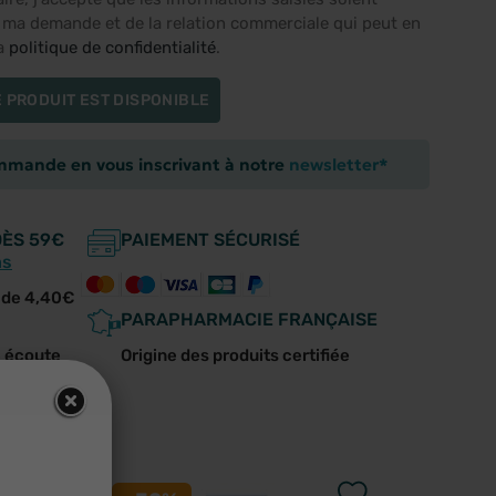
e ma demande et de la relation commerciale qui peut en
la
politique de confidentialité
.
 PRODUIT EST DISPONIBLE
ommande en vous inscrivant à notre
newsletter*
DÈS 59€
PAIEMENT SÉCURISÉ
ns
r de 4,40€
PARAPHARMACIE FRANÇAISE
e écoute
Origine des produits certifiée
us