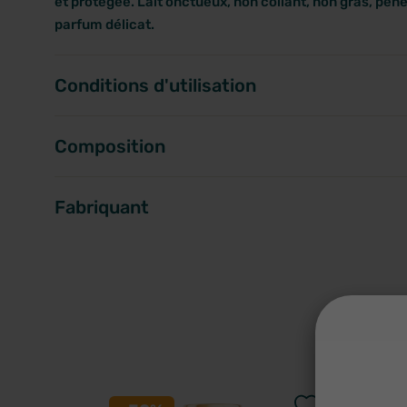
et protégée. Lait onctueux, non collant, non gras, pén
parfum délicat.
Conditions d'utilisation
Composition
Fabriquant
A