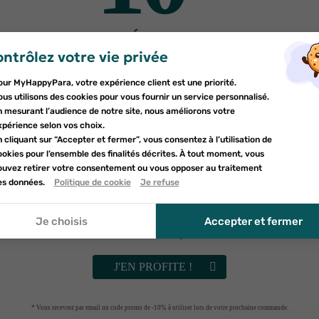
30%
-30%
DE RÉDUCTION
ntrôlez votre vie privée
er une liste d'envies
sur votre première commande
nnexion
our MyHappyPara, votre expérience client est une priorité.
Inscrivez-vous à notre newsletter et profitez
e la liste d'envies
us utilisons des cookies pour vous fournir un service personnalisé.
devez être connecté pour ajouter des produits à votre liste d'envies.
d'une réduction sur votre première commande*
n mesurant l’audience de notre site, nous améliorons votre
uter à ma liste d'envies
xpérience selon vos choix.
 cliquant sur “Accepter et fermer”, vous consentez à l’utilisation de
d_circle_outline
Créer une nouvelle liste
okies pour l’ensemble des finalités décrites. À tout moment, vous
nnuler
LA ROCHE-POSAY
EUCERIN
ouvez retirer votre consentement ou vous opposer au traitement
nnuler
P LIPIKAR SYNDET AP
Eucerin dermoPure h
umettant ce formulaire, j'accepte que les informations saisies soient uti
es données.
Politique de cookie
Je refuse
onnexion
ECORCH 400ML
crème compensatri
le cadre de ma demande et de la relation commerciale qui peut en déco
réer une liste d'envies
r à la politique de confidentialité.
11
€83
apaisante 50ml
9
€84
16
€89
14
€05
Je choisis
Accepter et fermer
Vérifiez vos spams
RUPTURE DE STOCK
AJOUTER AU PANIER
J'EN PROFITE !
t acheté ce produit ont
* Vous recevrez par email un code promo de -10% à utiliser lors de votre prochaine commande.