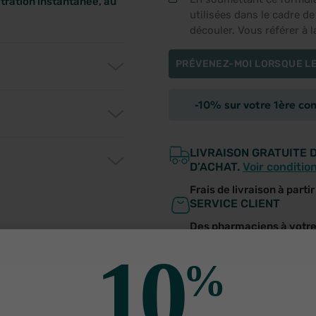
étration instantanée, au
utilisées dans le cadre d
découler. Vous référer à 
PRÉVENEZ-MOI LORSQUE LE
-10% sur votre 1ère c
LIVRAISON GRATUITE 
D’ACHAT.
Voir conditio
Frais de livraison à parti
SERVICE CLIENT
Des pharmaciens à votr
10
utres produits pour vo
%