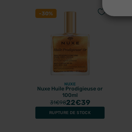
-30%
NUXE
Nuxe Huile Prodigieuse or
100ml
22
€39
31
€98
RUPTURE DE STOCK