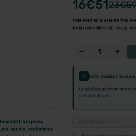
16
€51
23
€5
Paiement en plusieurs fois av
frais
(selon éligibilité), pour plus d
-
+
Information livrais
Le délai d'expédition de cet a
compréhension.
tense 24h à la peau,
ouce, souple, confortable
En soumettant ce formulai