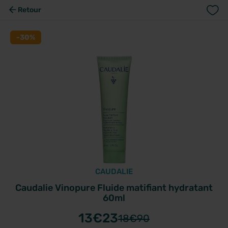
Retour
-30%
CAUDALIE
Caudalie Vinopure Fluide matifiant hydratant
60ml
13
€23
18
€90