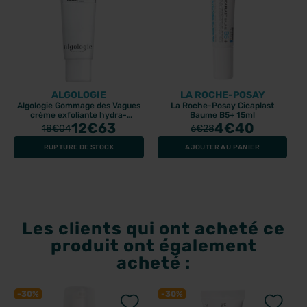
ALGOLOGIE
LA ROCHE-POSAY
Algologie Gommage des Vagues
La Roche-Posay Cicaplast
crème exfoliante hydra-
Baume B5+ 15ml
fraîcheur 50ml
12
€63
4
€40
18
€04
6
€28
RUPTURE DE STOCK
AJOUTER AU PANIER
Les clients qui ont acheté ce
produit ont également
acheté :
-30%
-30%