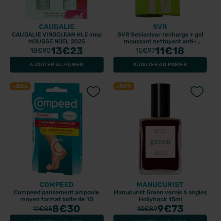
CAUDALIE
SVR
CAUDALIE VINOCLEAN HLE amp
SVR Sebiaclear recharge + gel
MOUSSE NOEL 2025
moussant nettoyant anti-
13
€23
imperfections 2 x 400ml
11
€18
18
€90
15
€97
AJOUTER AU PANIER
AJOUTER AU PANIER
-30%
-30%
COMPEED
MANUCURIST
Compeed pansement ampoule
Manucurist Green vernis à ongles
moyen format boîte de 10
Hollyhock 15ml
8
€30
9
€73
11
€85
13
€89