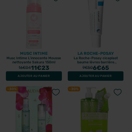
MUSC INTIME
LA ROCHE-POSAY
Musc Intime L'innocente Mousse
La Roche-Posay cicaplast
nettoyante Sakura 150ml
baume lèvres barrière
11
€23
réparateur 7.5ml
6
€65
16
€04
9
€50
AJOUTER AU PANIER
AJOUTER AU PANIER
-30%
-30%