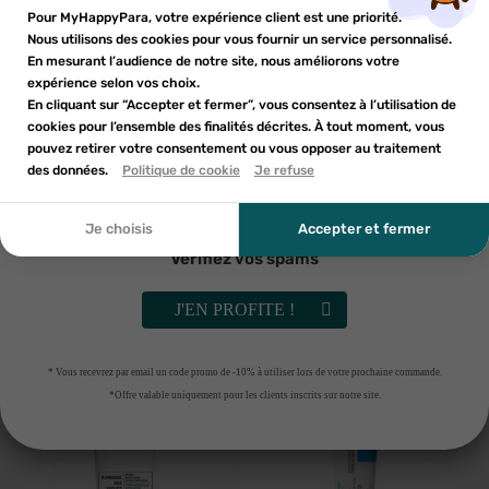
Inscrivez-vous à notre newsletter et profitez
Pour MyHappyPara, votre expérience client est une priorité.
Vous devez être connecté pour ajouter des produits à votre
AJOUTER AU PANIER
AJOUTER AU PANIER
Nom de la liste d'envies
×
d'une réduction sur votre première commande*
Nous utilisons des cookies pour vous fournir un service personnalisé.
Ajouter à ma liste d'envies
liste d'envies.
En mesurant l’audience de notre site, nous améliorons votre
-30%
-15%
expérience selon vos choix.
add_circle_outline
En cliquant sur “Accepter et fermer”, vous consentez à l’utilisation de
Créer une nouvelle liste
cookies pour l’ensemble des finalités décrites. À tout moment, vous
Annuler
Annuler
pouvez retirer votre consentement ou vous opposer au traitement
En soumettant ce formulaire, j'accepte que les
des données.
Créer une liste d'envies
Politique de cookie
Je refuse
Connexion
informations saisies soient utilisées dans le cadre de
ma demande et de la relation commerciale qui peut en
découler. Vous référer à la politique de confidentialité.
Je choisis
Accepter et fermer
Vérifiez vos spams
NUXE
KREME
NUXE COFF NOEL GLOW HPO
Krème crème hydratation
J'EN PROFITE !
2025
intense bio 50ml
26
€53
21
€17
37
€89
24
€90
* Vous recevrez par email un code promo de -10% à utiliser lors de votre prochaine commande.
AJOUTER AU PANIER
RUPTURE DE STOCK
*Offre valable uniquement pour les clients inscrits sur notre site.
-30%
-30%