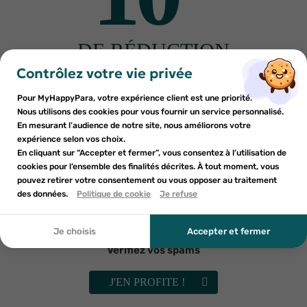
Fabriquant
DE RÉDUCTION
×
×
Connexion
Créer une liste d'envies
sur votre première commande
Contrôlez votre vie privée
Autres produits pour vous
Inscrivez-vous à notre newsletter et profitez
Pour MyHappyPara, votre expérience client est une priorité.
Vous devez être connecté pour ajouter des produits à votre
Nom de la liste d'envies
×
d'une réduction sur votre première commande*
Nous utilisons des cookies pour vous fournir un service personnalisé.
Ajouter à ma liste d'envies
liste d'envies.
En mesurant l’audience de notre site, nous améliorons votre
-30%
-30%
expérience selon vos choix.
add_circle_outline
En cliquant sur “Accepter et fermer”, vous consentez à l’utilisation de
Créer une nouvelle liste
cookies pour l’ensemble des finalités décrites. À tout moment, vous
Annuler
Annuler
pouvez retirer votre consentement ou vous opposer au traitement
En soumettant ce formulaire, j'accepte que les
des données.
Créer une liste d'envies
Politique de cookie
Je refuse
Connexion
informations saisies soient utilisées dans le cadre de
ma demande et de la relation commerciale qui peut en
découler. Vous référer à la politique de confidentialité.
Je choisis
Accepter et fermer
Vérifiez vos spams
DUREX
DUREX
Durex Natural gel lubrifiant
Durex play gel de massage
J'EN PROFITE !
hydra+ 100ml
sensuel Ylang Ylang 200ml
8
€80
8
€58
12
€57
12
€26