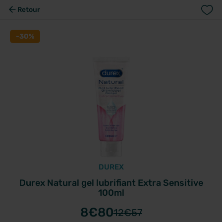
Retour
-30%
DUREX
Durex Natural gel lubrifiant Extra Sensitive
100ml
8
€80
12
€57