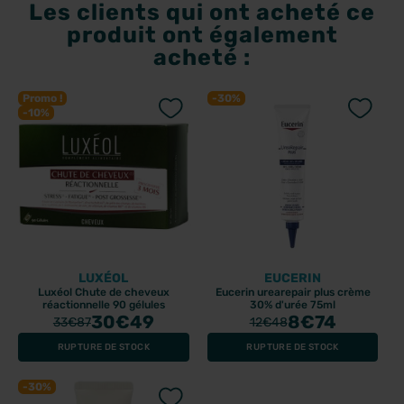
Les clients qui ont acheté ce
produit ont également
acheté :
Promo !
-30%
-10%
LUXÉOL
EUCERIN
Luxéol Chute de cheveux
Eucerin urearepair plus crème
réactionnelle 90 gélules
30% d'urée 75ml
30
€49
8
€74
33
€87
12
€48
RUPTURE DE STOCK
RUPTURE DE STOCK
-30%