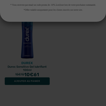
AJOUTER AU PANIER
AJOUTER AU PANIER
* Vous recevrez par email un code promo de -10% à utiliser lors de votre prochaine commande.
*Offre valable uniquement pour les clients inscrits sur notre site.
-30%
DUREX
Durex Sensitive Gel lubrifiant
100ml
10
€61
15
€15
AJOUTER AU PANIER