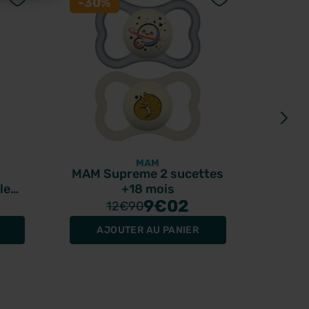
-30%
Prom
-10
MAM
MAM Supreme 2 sucettes
Luxéo
le
+18 mois
réact
ks
9
€02
12
€90
AJOUTER AU PANIER
R