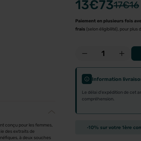
13
€73
17
€16
Paiement en plusieurs fois av
frais
(selon éligibilité), pour plus d
-
+
Information livrais
Le délai d'expédition de cet a
compréhension.
nt conçu pour les femmes,
-10% sur votre 1ère c
ie des extraits de
énéfiques, à deux souches