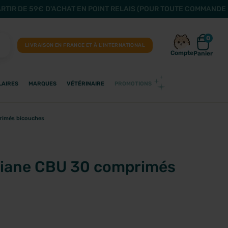
ARTIR DE 59€ D'ACHAT EN POINT RELAIS (POUR TOUTE COMMANDE 
0
LIVRAISON EN FRANCE ET À L’INTERNATIONAL
Compte
Panier
LAIRES
MARQUES
VÉTÉRINAIRE
PROMOTIONS
rimés bicouches
biane CBU 30 comprimés