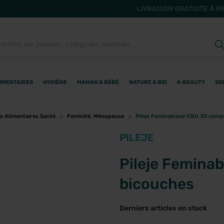
LIVRAISON GRATUITE À P
IMENTAIRES
HYGIÈNE
MAMAN & BÉBÉ
NATURE & BIO
K-BEAUTY
SO
 Alimentaires Santé
Feminité, Ménopause
Pileje Feminabiane CBU 30 comp
PILEJE
Pileje Femina
bicouches
Derniers articles en stock