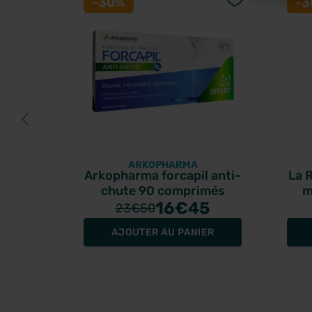
-30%
-
ARKOPHARMA
Arkopharma forcapil anti-
La 
chute 90 comprimés
m
16
€45
23
€50
AJOUTER AU PANIER