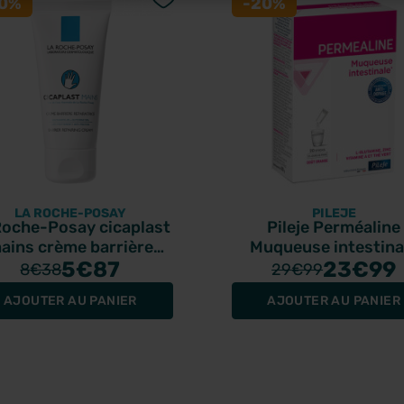
30%
-20%
LA ROCHE-POSAY
PILEJE
Roche-Posay cicaplast
Pileje Perméaline
ains crème barrière
Muqueuse intestina
réparatrice 50ml
5
€87
goût orange 20 stic
23
€99
8
€38
29
€99
AJOUTER AU PANIER
AJOUTER AU PANIER