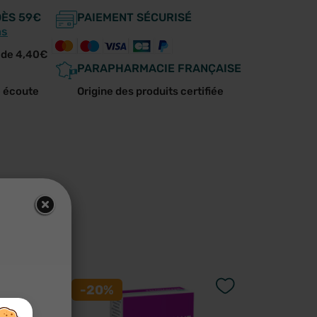
DÈS 59€
PAIEMENT SÉCURISÉ
ns
r de 4,40€
PARAPHARMACIE FRANÇAISE
e écoute
Origine des produits certifiée
us
-20%
-20