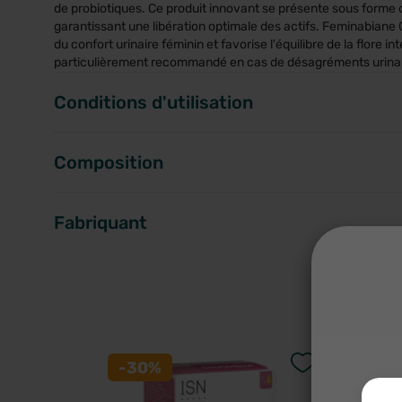
de probiotiques. Ce produit innovant se présente sous form
garantissant une libération optimale des actifs. Feminabiane
du confort urinaire féminin et favorise l'équilibre de la flore inte
particulièrement recommandé en cas de désagréments urinai
Conditions d'utilisation
Composition
Fabriquant
A
-30%
-