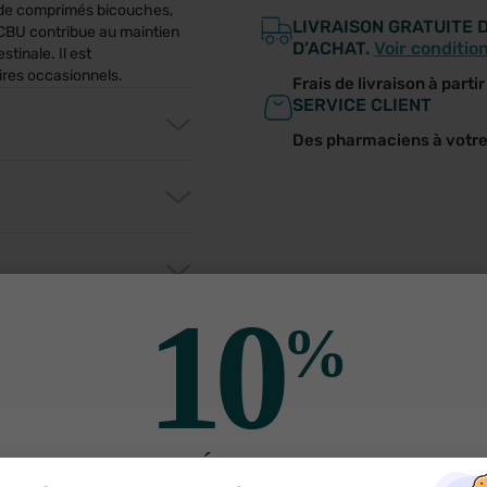
e de comprimés bicouches,
LIVRAISON GRATUITE 
 CBU contribue au maintien
D’ACHAT.
Voir conditio
stinale. Il est
res occasionnels.
Frais de livraison à parti
SERVICE CLIENT
Des pharmaciens à votr
10
%
utres produits pour vo
30%
-30%
DE RÉDUCTION