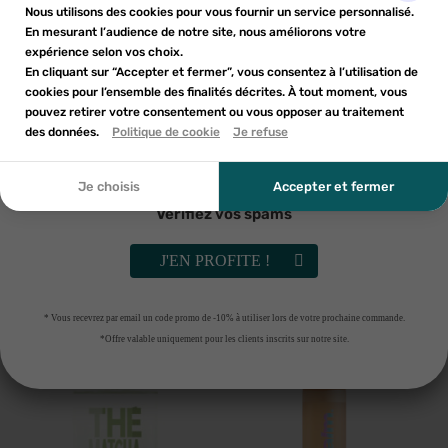
Nom de la liste d'envies
×
d'une réduction sur votre première commande*
Nous utilisons des cookies pour vous fournir un service personnalisé.
Ajouter à ma liste d'envies
liste d'envies.
En mesurant l’audience de notre site, nous améliorons votre
expérience selon vos choix.
add_circle_outline
En cliquant sur “Accepter et fermer”, vous consentez à l’utilisation de
Créer une nouvelle liste
cookies pour l’ensemble des finalités décrites. À tout moment, vous
Annuler
Annuler
pouvez retirer votre consentement ou vous opposer au traitement
En soumettant ce formulaire, j'accepte que les
des données.
Créer une liste d'envies
Politique de cookie
Je refuse
Connexion
informations saisies soient utilisées dans le cadre de
ma demande et de la relation commerciale qui peut en
découler. Vous référer à la politique de confidentialité.
Je choisis
Accepter et fermer
Vérifiez vos spams
SOLINOTES
NUXE
Solinotes Amande eau de parfum
Nuxe Prodigieux Néroli le parfum
50ml
50ml
J'EN PROFITE !
11
€29
35
€06
AJOUTER AU PANIER
RUPTURE DE STOCK
* Vous recevrez par email un code promo de -10% à utiliser lors de votre prochaine commande.
*Offre valable uniquement pour les clients inscrits sur notre site.