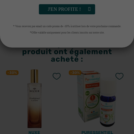
Fabriquant
J'EN PROFITE !
* Vous recevrez par email un code promo de -10% à utiliser lors de votre prochaine commande.
*Offre valable uniquement pour les clients inscrits sur notre site.
Les clients qui ont acheté ce
produit ont également
acheté :
-30%
-30%
NUXE
PURESSENTIEL