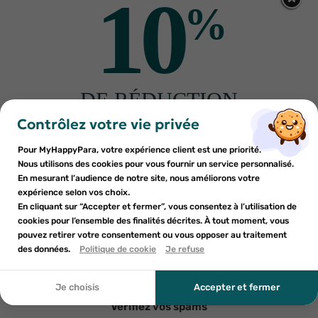
10
%
Voir conditions
PAIEMENT SÉCURISÉ
PARAPHARMACIE FRANÇAISE
DE RÉDUCTION
×
×
Connexion
Créer une liste d'envies
sur votre première commande
Contrôlez votre vie privée
Inscrivez-vous à notre newsletter et profitez
Pour MyHappyPara, votre expérience client est une priorité.
Vous devez être connecté pour ajouter des produits à votre
Nom de la liste d'envies
×
d'une réduction sur votre première commande*
Nous utilisons des cookies pour vous fournir un service personnalisé.
Ajouter à ma liste d'envies
liste d'envies.
En mesurant l’audience de notre site, nous améliorons votre
Indications
expérience selon vos choix.
add_circle_outline
En cliquant sur “Accepter et fermer”, vous consentez à l’utilisation de
Créer une nouvelle liste
cookies pour l’ensemble des finalités décrites. À tout moment, vous
Annuler
Annuler
Conditions d'utilisation
pouvez retirer votre consentement ou vous opposer au traitement
En soumettant ce formulaire, j'accepte que les
des données.
Créer une liste d'envies
Politique de cookie
Je refuse
Connexion
informations saisies soient utilisées dans le cadre de
ma demande et de la relation commerciale qui peut en
Composition
découler. Vous référer à la politique de confidentialité.
Je choisis
Accepter et fermer
Vérifiez vos spams