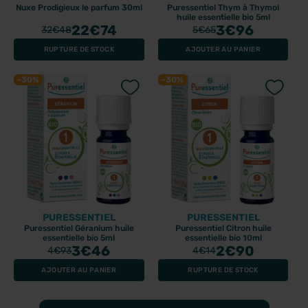
Nuxe Prodigieux le parfum 30ml
Puressentiel Thym à Thymol
huile essentielle bio 5ml
22
€74
3
€96
32
€48
5
€65
RUPTURE DE STOCK
AJOUTER AU PANIER
-30%
-30%
PURESSENTIEL
PURESSENTIEL
Puressentiel Géranium huile
Puressentiel Citron huile
essentielle bio 5ml
essentielle bio 10ml
3
€46
2
€90
4
€93
4
€14
AJOUTER AU PANIER
RUPTURE DE STOCK