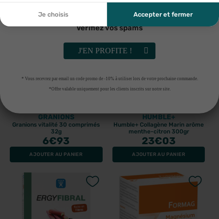
ma demande et de la relation commerciale qui peut en
découler. Vous référer à la politique de confidentialité.
Je choisis
Accepter et fermer
Vérifiez vos spams
J'EN PROFITE !
* Vous recevrez par email un code promo de -10% à utiliser lors de votre prochaine commande.
*Offre valable uniquement pour les clients inscrits sur notre site.
GRANIONS
HUMBLE+
Granions vitalité 30 comprimés
Humble+ Collagène Marin arôme
32g
menthe-citron 300gr
6
€93
23
€03
AJOUTER AU PANIER
AJOUTER AU PANIER