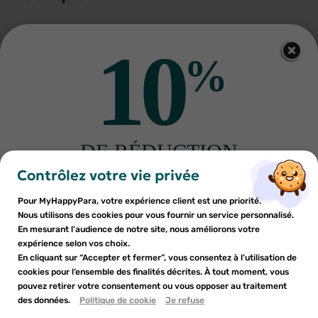
10
%
Autres produits pour vous
DE RÉDUCTION
×
×
Connexion
Créer une liste d'envies
sur votre première commande
Contrôlez votre vie privée
Inscrivez-vous à notre newsletter et profitez
Pour MyHappyPara, votre expérience client est une priorité.
Vous devez être connecté pour ajouter des produits à votre
Nom de la liste d'envies
×
d'une réduction sur votre première commande*
Nous utilisons des cookies pour vous fournir un service personnalisé.
Ajouter à ma liste d'envies
liste d'envies.
En mesurant l’audience de notre site, nous améliorons votre
expérience selon vos choix.
add_circle_outline
En cliquant sur “Accepter et fermer”, vous consentez à l’utilisation de
Créer une nouvelle liste
GRANIONS
GRANIONS
Granions restor 60 capsules 49g
Granions Prostate lot de 2 x 40
cookies pour l’ensemble des finalités décrites. À tout moment, vous
Annuler
Annuler
gélules
pouvez retirer votre consentement ou vous opposer au traitement
En soumettant ce formulaire, j'accepte que les
9
€02
25
€13
des données.
Créer une liste d'envies
Politique de cookie
Je refuse
Connexion
informations saisies soient utilisées dans le cadre de
AJOUTER AU PANIER
AJOUTER AU PANIER