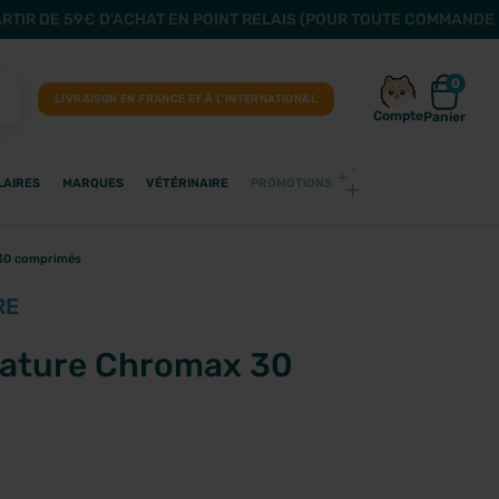
ARTIR DE 59€ D'ACHAT EN POINT RELAIS (POUR TOUTE COMMANDE 
0
LIVRAISON EN FRANCE ET À L’INTERNATIONAL
Compte
Panier
LAIRES
MARQUES
VÉTÉRINAIRE
PROMOTIONS
 30 comprimés
RE
Nature Chromax 30