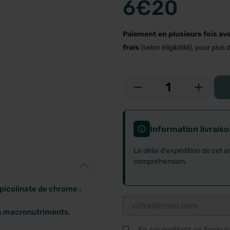
6
€20
Paiement en plusieurs fois av
frais
(selon éligibilité), pour plus d
-
+
Information livrais
Le délai d'expédition de cet a
compréhension.
icolinate de chrome :
es macronutriments.
En soumettant ce formulai