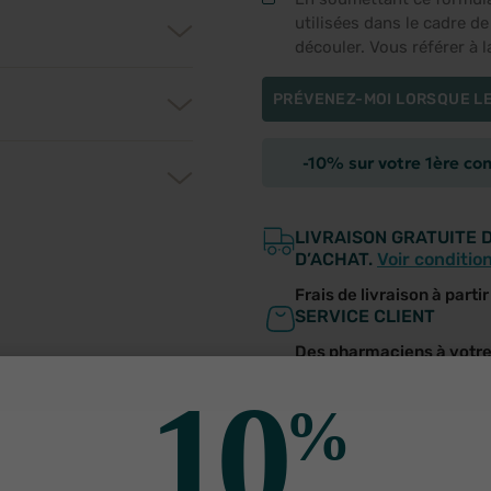
utilisées dans le cadre d
découler. Vous référer à 
PRÉVENEZ-MOI LORSQUE LE
-10% sur votre 1ère c
LIVRAISON GRATUITE 
D’ACHAT.
Voir conditio
Frais de livraison à parti
SERVICE CLIENT
Des pharmaciens à votr
10
utres produits pour vo
%