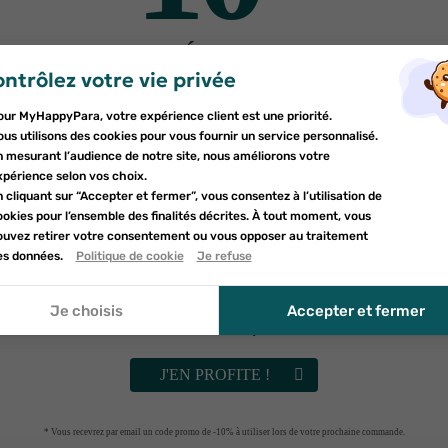
DE RÉDUCTION
ntrôlez votre vie privée
er une liste d'envies
sur votre première commande
nnexion
our MyHappyPara, votre expérience client est une priorité.
Inscrivez-vous à notre newsletter et profitez
e la liste d'envies
us utilisons des cookies pour vous fournir un service personnalisé.
devez être connecté pour ajouter des produits à votre liste d'envies.
d'une réduction sur votre première commande*
n mesurant l’audience de notre site, nous améliorons votre
uter à ma liste d'envies
xpérience selon vos choix.
 cliquant sur “Accepter et fermer”, vous consentez à l’utilisation de
d_circle_outline
Créer une nouvelle liste
okies pour l’ensemble des finalités décrites. À tout moment, vous
nnuler
GRANIONS
PILEJE
ouvez retirer votre consentement ou vous opposer au traitement
nnuler
nions Chrome 250 µg
Pileje Glycabiane 6
umettant ce formulaire, j'accepte que les informations saisies soient uti
es données.
Politique de cookie
Je refuse
onnexion
t de 2 x 60 comprimés
gélules
le cadre de ma demande et de la relation commerciale qui peut en déco
réer une liste d'envies
r à la politique de confidentialité.
10
€43
14
€39
Je choisis
Accepter et fermer
Vérifiez vos spams
RUPTURE DE STOCK
RUPTURE DE STOCK
J'EN PROFITE !
t acheté ce produit ont
* Vous recevrez par email un code promo de -10% à utiliser lors de votre prochaine commande.