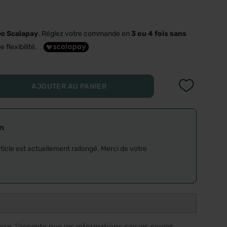
ec Scalapay
. Réglez votre commande en
3 ou 4 fois sans
e flexibilité.
AJOUTER AU PANIER
on
rticle est actuellement rallongé. Merci de votre
re, j'accepte que les informations saisies soient