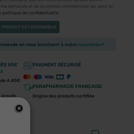
e ma demande et de la relation commerciale qui peut en
la
politique de confidentialité
.
 PRODUIT EST DISPONIBLE
ommande en vous inscrivant à notre
newsletter*
DÈS 59€
PAIEMENT SÉCURISÉ
ns
r de 4,40€
PARAPHARMACIE FRANÇAISE
e écoute
Origine des produits certifiée
us