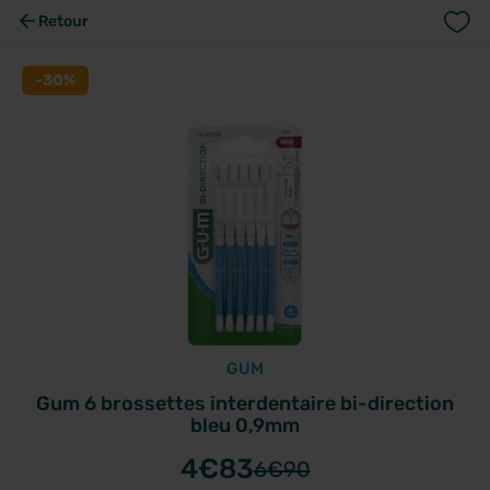
Retour
-30%
GUM
Gum 6 brossettes interdentaire bi-direction
bleu 0,9mm
4
€83
6
€90