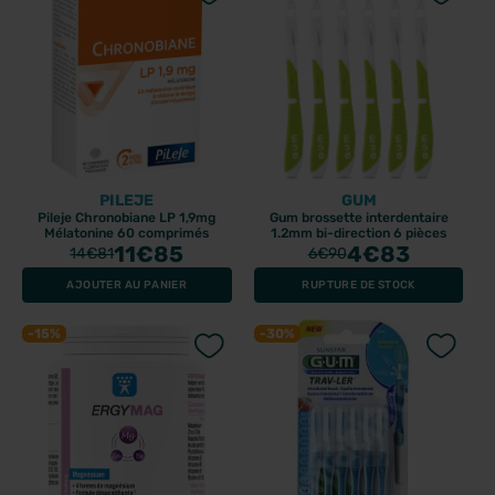
PILEJE
GUM
Pileje Chronobiane LP 1,9mg
Gum brossette interdentaire
Mélatonine 60 comprimés
1.2mm bi-direction 6 pièces
11
€85
4
€83
14
€81
6
€90
AJOUTER AU PANIER
RUPTURE DE STOCK
-15%
-30%