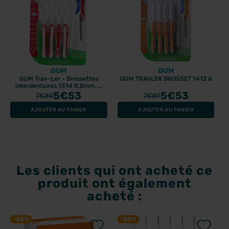
GUM
GUM
GUM Trav-Ler - Brossettes
GUM TRAVLER BROSSET 1412 6
interdentaires 1314 0,8mm, 4
unités
5
€53
5
€53
7
€89
7
€89
AJOUTER AU PANIER
AJOUTER AU PANIER
Les clients qui ont acheté ce
produit ont également
acheté :
-20%
-30%