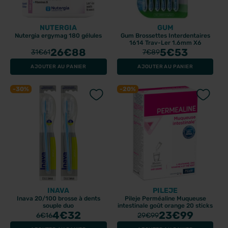
NUTERGIA
GUM
Nutergia ergymag 180 gélules
Gum Brossettes Interdentaires
1614 Trav-Ler 1.6mm X6
26
€88
5
€53
31
€61
7
€89
AJOUTER AU PANIER
AJOUTER AU PANIER
-30%
-20%
INAVA
PILEJE
Inava 20/100 brosse à dents
Pileje Perméaline Muqueuse
souple duo
intestinale goût orange 20 sticks
4
€32
23
€99
6
€16
29
€99