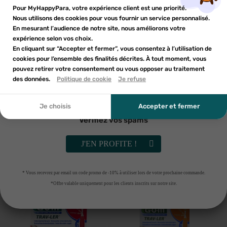
Inscrivez-vous à notre newsletter et profitez
Pour MyHappyPara, votre expérience client est une priorité.
Vous devez être connecté pour ajouter des produits à votre
AJOUTER AU PANIER
RUPTURE DE STOCK
Nom de la liste d'envies
×
d'une réduction sur votre première commande*
Nous utilisons des cookies pour vous fournir un service personnalisé.
Ajouter à ma liste d'envies
liste d'envies.
En mesurant l’audience de notre site, nous améliorons votre
-30%
-30%
expérience selon vos choix.
add_circle_outline
En cliquant sur “Accepter et fermer”, vous consentez à l’utilisation de
Créer une nouvelle liste
cookies pour l’ensemble des finalités décrites. À tout moment, vous
Annuler
Annuler
pouvez retirer votre consentement ou vous opposer au traitement
En soumettant ce formulaire, j'accepte que les
des données.
Créer une liste d'envies
Politique de cookie
Je refuse
Connexion
informations saisies soient utilisées dans le cadre de
ma demande et de la relation commerciale qui peut en
découler. Vous référer à la politique de confidentialité.
Je choisis
Accepter et fermer
Vérifiez vos spams
GUM
GUM
Gum Brossettes Interdentaires
GUM TRAVLER BROSSET 1612 6
J'EN PROFITE !
1614 Trav-Ler 1.6mm X6
5
€53
5
€53
7
€89
7
€89
* Vous recevrez par email un code promo de -10% à utiliser lors de votre prochaine commande.
AJOUTER AU PANIER
AJOUTER AU PANIER
*Offre valable uniquement pour les clients inscrits sur notre site.
-30%
-30%