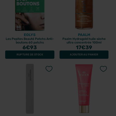
EOLYS
PAALM
Les Pepites Beauté Patchs Anti-
Paalm Hydragold huile sèche
boutons 60 patchs
ultra concentrée 100ml
6
€93
17
€39
RUPTURE DE STOCK
AJOUTER AU PANIER