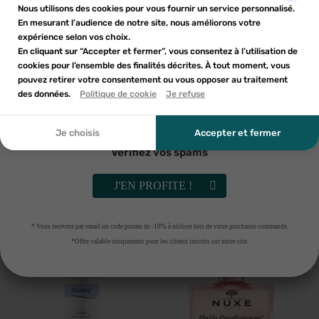
Nom de la liste d'envies
×
d'une réduction sur votre première commande*
Nous utilisons des cookies pour vous fournir un service personnalisé.
Ajouter à ma liste d'envies
liste d'envies.
En mesurant l’audience de notre site, nous améliorons votre
expérience selon vos choix.
add_circle_outline
En cliquant sur “Accepter et fermer”, vous consentez à l’utilisation de
Créer une nouvelle liste
cookies pour l’ensemble des finalités décrites. À tout moment, vous
Annuler
Annuler
pouvez retirer votre consentement ou vous opposer au traitement
En soumettant ce formulaire, j'accepte que les
des données.
Créer une liste d'envies
Politique de cookie
Je refuse
Connexion
informations saisies soient utilisées dans le cadre de
ma demande et de la relation commerciale qui peut en
découler. Vous référer à la politique de confidentialité.
Je choisis
Accepter et fermer
Vérifiez vos spams
NUXE
NUXE
NUXE COFF NOEL GLOW HPO
Nuxe Huile Prodigieuse or florale
2025
50ml
J'EN PROFITE !
26
€53
14
€89
AJOUTER AU PANIER
RUPTURE DE STOCK
* Vous recevrez par email un code promo de -10% à utiliser lors de votre prochaine commande.
*Offre valable uniquement pour les clients inscrits sur notre site.