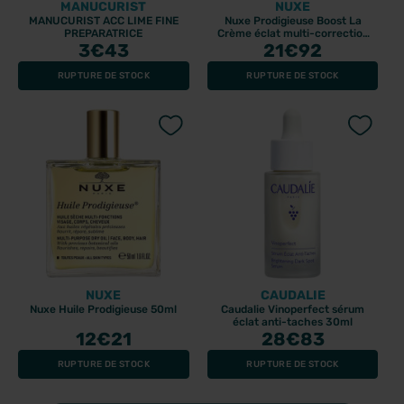
MANUCURIST
NUXE
MANUCURIST ACC LIME FINE
Nuxe Prodigieuse Boost La
PREPARATRICE
Crème éclat multi-correction
3
€43
21
40ml
€92
RUPTURE DE STOCK
RUPTURE DE STOCK
NUXE
CAUDALIE
Nuxe Huile Prodigieuse 50ml
Caudalie Vinoperfect sérum
éclat anti-taches 30ml
12
€21
28
€83
RUPTURE DE STOCK
RUPTURE DE STOCK