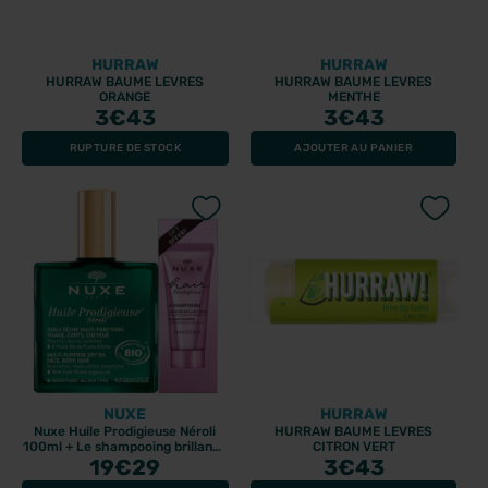
HURRAW
HURRAW
HURRAW BAUME LEVRES
HURRAW BAUME LEVRES
ORANGE
MENTHE
3
€43
3
€43
RUPTURE DE STOCK
AJOUTER AU PANIER
NUXE
HURRAW
Nuxe Huile Prodigieuse Néroli
HURRAW BAUME LEVRES
100ml + Le shampooing brillance
CITRON VERT
miroir 30ml
19
€29
3
€43