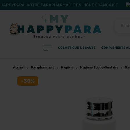
HAPPYPARA, VOTRE PARAPHARMACIE EN LIGNE FRANÇAISE
COSMÉTIQUE & BEAUTÉ
COMPLÉMENTS AL
PRODUITS
Filtres
Accueil
Parapharmacie
Hygiène
Hygiène Bucco-Dentaire
Bai
-30%
CATÉGORIES
MARQUES