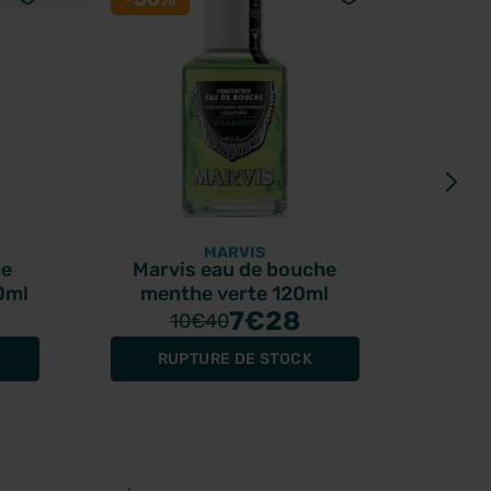
MARVIS
he
Marvis eau de bouche
DI
0ml
menthe verte 120ml
BOU
7
€28
10
€40
RUPTURE DE STOCK
A