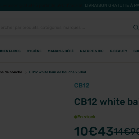
LIVRAISON GRATUITE À P
IMENTAIRES
HYGIÈNE
MAMAN & BÉBÉ
NATURE & BIO
K-BEAUTY
SO
ns de bouche
CB12 white bain de bouche 250ml
CB12
CB12 white ba
En stock
10
€43
14
€9