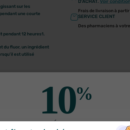
D’ACHAT.
Voir conditio
gissant sur les
Frais de livraison à parti
 pendant une courte
SERVICE CLIENT
Des pharmaciens à votr
it pendant 12 heures1.
 du fluor, un ingrédient
squ’il est utilisé
ures, cliniquement
10
%
évient leur réapparition*
s par jour en complément
DE RÉDUCTION
rticiper au