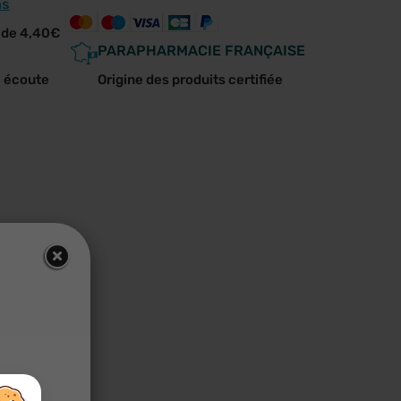
ns
r de 4,40€
PARAPHARMACIE FRANÇAISE
e écoute
Origine des produits certifiée
×