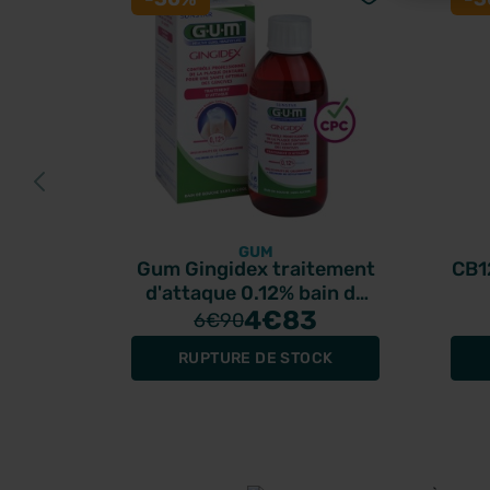
GUM
Gum Gingidex traitement
CB1
d'attaque 0.12% bain de
bouche 300ml
4
€83
6
€90
RUPTURE DE STOCK