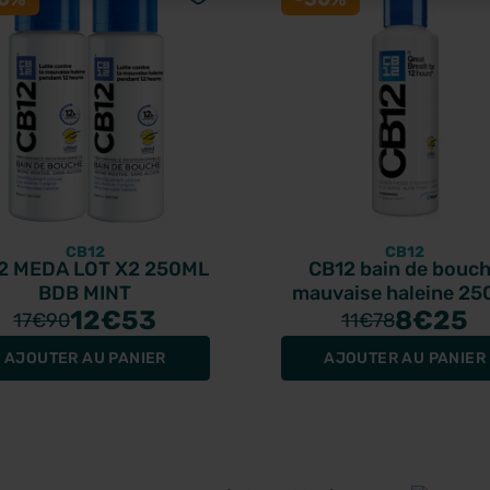
CB12
CB12
2 MEDA LOT X2 250ML
CB12 bain de bouc
BDB MINT
mauvaise haleine 25
12
€53
8
€25
17
€90
11
€78
AJOUTER AU PANIER
AJOUTER AU PANIER