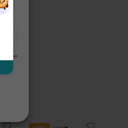
×
×
lisées
uler. Vous
us
-30%
-30