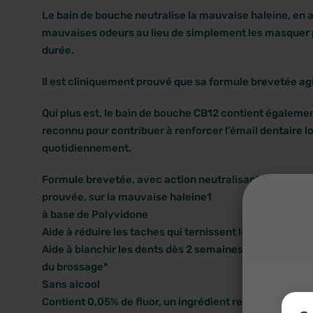
Le bain de bouche neutralise la mauvaise haleine, en a
mauvaises odeurs au lieu de simplement les masquer
durée.
Il est cliniquement prouvé que sa formule brevetée ag
Qui plus est, le bain de bouche CB12 contient également
reconnu pour contribuer à renforcer l’émail dentaire lor
quotidiennement.
Formule brevetée, avec action neutralisante de 12 he
prouvée, sur la mauvaise haleine1
à base de Polyvidone
Aide à réduire les taches qui ternissent les dents et pr
Aide à blanchir les dents dès 2 semaines, utilisé 2 foi
du brossage*
Sans alcool
Contient 0,05% de fluor, un ingrédient reconnu pour pa