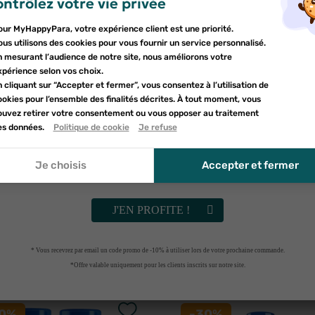
ntrôlez votre vie privée
er une liste d'envies
sur votre première commande
nnexion
our MyHappyPara, votre expérience client est une priorité.
Inscrivez-vous à notre newsletter et profitez
mmande ce produit et
e la liste d'envies
us utilisons des cookies pour vous fournir un service personnalisé.
d'une réduction sur votre première commande*
devez être connecté pour ajouter des produits à votre liste d'envies.
n mesurant l’audience de notre site, nous améliorons votre
an
uter à ma liste d'envies
xpérience selon vos choix.
 cliquant sur “Accepter et fermer”, vous consentez à l’utilisation de
d_circle_outline
Créer une nouvelle liste
okies pour l’ensemble des finalités décrites. À tout moment, vous
nnuler
ouvez retirer votre consentement ou vous opposer au traitement
nnuler
umettant ce formulaire, j'accepte que les informations saisies soient uti
es données.
Politique de cookie
Je refuse
onnexion
le cadre de ma demande et de la relation commerciale qui peut en déco
réer une liste d'envies
r à la politique de confidentialité.
Je choisis
Accepter et fermer
Vérifiez vos spams
J'EN PROFITE !
* Vous recevrez par email un code promo de -10% à utiliser lors de votre prochaine commande.
utres produits pour vo
*Offre valable uniquement pour les clients inscrits sur notre site.
30%
-30%