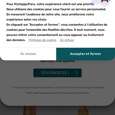
Inscrivez-vous à notre newsletter et profitez
Pour MyHappyPara, votre expérience client est une priorité.
Vous devez être connecté pour ajouter des produits à votre
AJOUTER AU PANIER
AJOUTER AU PANIER
Nom de la liste d'envies
×
d'une réduction sur votre première commande*
Nous utilisons des cookies pour vous fournir un service personnalisé.
Ajouter à ma liste d'envies
liste d'envies.
En mesurant l’audience de notre site, nous améliorons votre
-30%
-30%
expérience selon vos choix.
add_circle_outline
En cliquant sur “Accepter et fermer”, vous consentez à l’utilisation de
Créer une nouvelle liste
cookies pour l’ensemble des finalités décrites. À tout moment, vous
Annuler
Annuler
pouvez retirer votre consentement ou vous opposer au traitement
En soumettant ce formulaire, j'accepte que les
des données.
Créer une liste d'envies
Politique de cookie
Je refuse
Connexion
informations saisies soient utilisées dans le cadre de
ma demande et de la relation commerciale qui peut en
découler. Vous référer à la politique de confidentialité.
Je choisis
Accepter et fermer
Vérifiez vos spams
NUXE
PAALM
Nuxe Prodigieuse Boost
PAALM HUILE BRONZANTE
J'EN PROFITE !
Autobronzant-en-sérum 30ml
PEACHEE LYCHEE
24
€10
20
€93
34
€42
29
€90
* Vous recevrez par email un code promo de -10% à utiliser lors de votre prochaine commande.
RUPTURE DE STOCK
AJOUTER AU PANIER
*Offre valable uniquement pour les clients inscrits sur notre site.
-30%
-30%