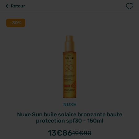
Retour
-30%
NUXE
Nuxe Sun huile solaire bronzante haute
protection spf30 - 150ml
13
€86
19
€80