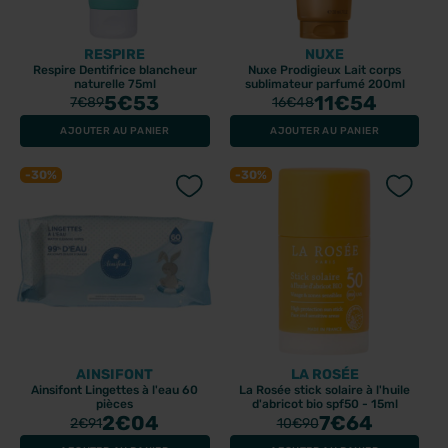
RESPIRE
NUXE
Respire Dentifrice blancheur
Nuxe Prodigieux Lait corps
naturelle 75ml
sublimateur parfumé 200ml
5
€53
11
€54
7
€89
16
€48
AJOUTER AU PANIER
AJOUTER AU PANIER
-30%
-30%
AINSIFONT
LA ROSÉE
Ainsifont Lingettes à l'eau 60
La Rosée stick solaire à l'huile
pièces
d'abricot bio spf50 - 15ml
2
€04
7
€64
2
€91
10
€90