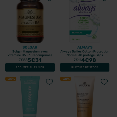
SOLGAR
ALWAYS
Solgar Magnesium avec
Always Dailies Cotton Protection
Vitamine B6 - 100 comprimés
Normal 38 protège-slips
5
€31
4
€98
7
€58
7
€11
AJOUTER AU PANIER
RUPTURE DE STOCK
-30%
-30%