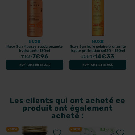
NUXE
NUXE
Nuxe Sun Mousse autobronzante
Nuxe Sun huile solaire bronzante
hydratante 150ml
haute protection spf50 - 150ml
7
€96
14
€33
11
€37
20
€47
RUPTURE DE STOCK
RUPTURE DE STOCK
Les clients qui ont acheté ce
produit ont également
acheté :
-30%
-30%