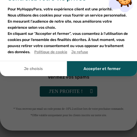
LIVRAISON GRATUITE DÈS 59€ D’ACHAT.
Voir conditions
Inscrivez-vous à notre newsletter et profitez
Pour MyHappyPara, votre expérience client est une priorité.
Vous devez être connecté pour ajouter des produits à votre
Nom de la liste d'envies
×
d'une réduction sur votre première commande*
Nous utilisons des cookies pour vous fournir un service personnalisé.
Ajouter à ma liste d'envies
liste d'envies.
PAIEMENT SÉCURISÉ
En mesurant l’audience de notre site, nous améliorons votre
expérience selon vos choix.
PARAPHARMACIE FRANÇAISE
add_circle_outline
En cliquant sur “Accepter et fermer”, vous consentez à l’utilisation de
Créer une nouvelle liste
cookies pour l’ensemble des finalités décrites. À tout moment, vous
Annuler
Annuler
pouvez retirer votre consentement ou vous opposer au traitement
En soumettant ce formulaire, j'accepte que les
des données.
Créer une liste d'envies
Politique de cookie
Je refuse
Connexion
informations saisies soient utilisées dans le cadre de
ma demande et de la relation commerciale qui peut en
découler. Vous référer à la politique de confidentialité.
Je choisis
Accepter et fermer
Vérifiez vos spams
Indications
J'EN PROFITE !
Conditions d'utilisation
* Vous recevrez par email un code promo de -10% à utiliser lors de votre prochaine commande.
*Offre valable uniquement pour les clients inscrits sur notre site.
Composition