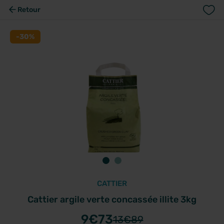
Retour
-30%
CATTIER
Cattier argile verte concassée illite 3kg
9
€73
13
€89