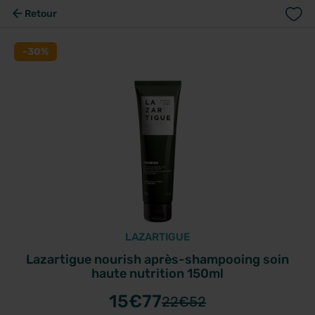
Retour
-30%
LAZARTIGUE
Lazartigue nourish après-shampooing soin
haute nutrition 150ml
15
€77
22
€52