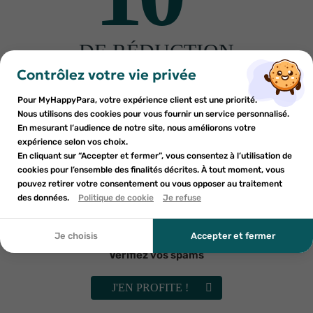
Fabriquant
DE RÉDUCTION
×
×
Connexion
Créer une liste d'envies
sur votre première commande
Contrôlez votre vie privée
Autres produits pour vous
Inscrivez-vous à notre newsletter et profitez
Pour MyHappyPara, votre expérience client est une priorité.
Vous devez être connecté pour ajouter des produits à votre
Nom de la liste d'envies
×
d'une réduction sur votre première commande*
Nous utilisons des cookies pour vous fournir un service personnalisé.
Ajouter à ma liste d'envies
liste d'envies.
En mesurant l’audience de notre site, nous améliorons votre
-30%
-30%
expérience selon vos choix.
add_circle_outline
En cliquant sur “Accepter et fermer”, vous consentez à l’utilisation de
Créer une nouvelle liste
cookies pour l’ensemble des finalités décrites. À tout moment, vous
Annuler
Annuler
pouvez retirer votre consentement ou vous opposer au traitement
En soumettant ce formulaire, j'accepte que les
des données.
Créer une liste d'envies
Politique de cookie
Je refuse
Connexion
informations saisies soient utilisées dans le cadre de
ma demande et de la relation commerciale qui peut en
découler. Vous référer à la politique de confidentialité.
Je choisis
Accepter et fermer
Vérifiez vos spams
APIVITA
LAZARTIGUE
Apivita après-shampooing
Lazartigue Neutralize soin violet
J'EN PROFITE !
protection couleur 150ml
déjaunissant 150ml
7
€63
15
€01
10
€89
21
€44