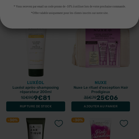
AJOUTER AU PANIER
AJOUTER AU PANIER
* Vous recevrez par email un code promo de -10% à utiliser lors de votre prochaine commande.
*Offre valable uniquement pour les clients inscrits sur notre site.
-10%
-30%
LUXÉOL
NUXE
Luxéol après-shampooing
Nuxe Le rituel d'exception Hair
réparateur 200ml
Prodigieux
9
€81
25
€06
10
€90
35
€79
RUPTURE DE STOCK
AJOUTER AU PANIER
-30%
-30%