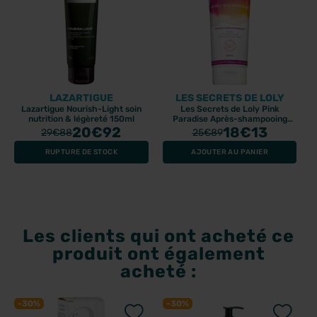
LAZARTIGUE
LES SECRETS DE LOLY
Lazartigue Nourish-Light soin
Les Secrets de Loly Pink
nutrition & légèreté 150ml
Paradise Après-shampooing
20
€92
250ml
18
€13
29
€88
25
€89
RUPTURE DE STOCK
AJOUTER AU PANIER
Les clients qui ont acheté ce
produit ont également
acheté :
-30%
-30%