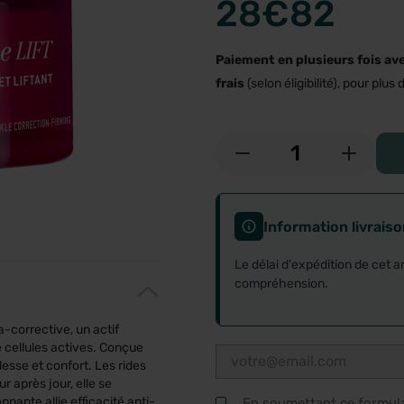
28
€82
Paiement en plusieurs fois av
frais
(selon éligibilité), pour plus d
-
+
Information livrais
Le délai d'expédition de cet a
compréhension.
a-corrective, un actif
e cellules actives. Conçue
esse et confort. Les rides
ur après jour, elle se
pante allie efficacité anti-
En soumettant ce formulai