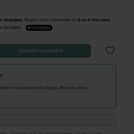
ec Scalapay
. Réglez votre commande en
3 ou 4 fois sans
e flexibilité.
AJOUTER AU PANIER
on
rticle est actuellement rallongé. Merci de votre
re, j'accepte que les informations saisies soient