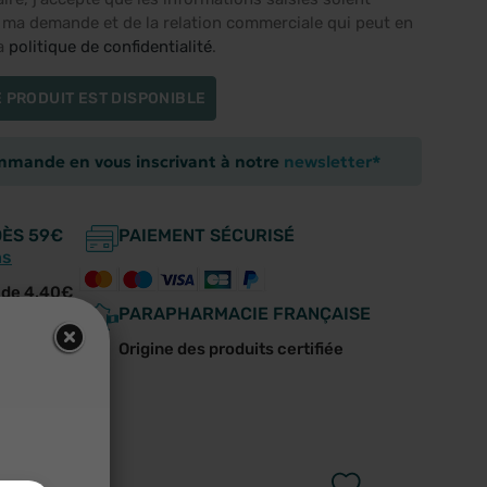
e ma demande et de la relation commerciale qui peut en
la
politique de confidentialité
.
 PRODUIT EST DISPONIBLE
ommande en vous inscrivant à notre
newsletter*
DÈS 59€
PAIEMENT SÉCURISÉ
ns
r de 4,40€
PARAPHARMACIE FRANÇAISE
e écoute
Origine des produits certifiée
us