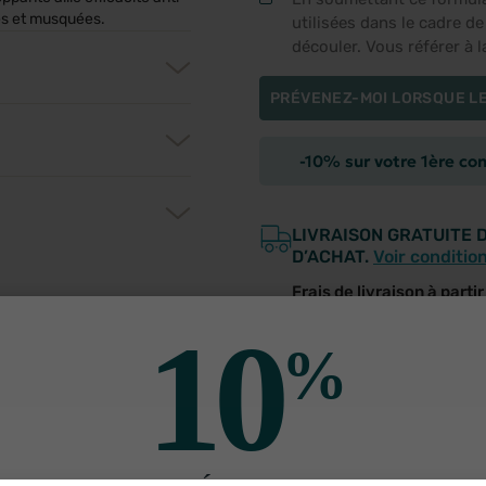
les et musquées.
utilisées dans le cadre d
découler. Vous référer à 
PRÉVENEZ-MOI LORSQUE LE
-10% sur votre 1ère c
LIVRAISON GRATUITE 
D’ACHAT.
Voir conditio
Frais de livraison à parti
SERVICE CLIENT
10
Des pharmaciens à votr
%
utres produits pour vo