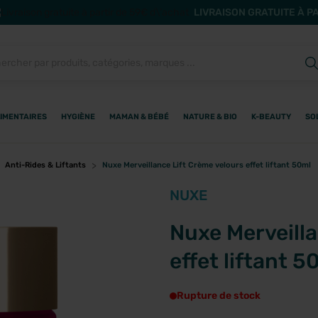
LIVRAISON GRATUITE À P
IMENTAIRES
HYGIÈNE
MAMAN & BÉBÉ
NATURE & BIO
K-BEAUTY
SO
Anti-Rides & Liftants
Nuxe Merveillance Lift Crème velours effet liftant 50ml
NUXE
Nuxe Merveilla
effet liftant 5
Rupture de stock