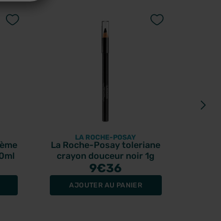
LA ROCHE-POSAY
rème
La Roche-Posay toleriane
Nuxe
50ml
crayon douceur noir 1g
9
€36
AJOUTER AU PANIER
R