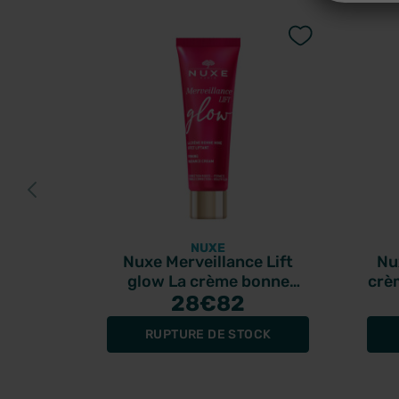
NUXE
Nuxe Merveillance Lift
Nu
glow La crème bonne
crè
mine effet liftant 50ml
28
€82
RUPTURE DE STOCK