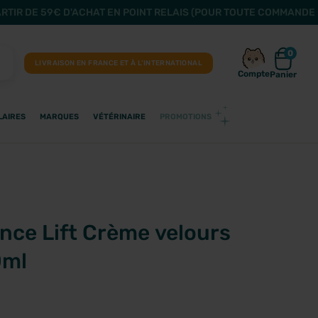
ARTIR DE 59€ D'ACHAT EN POINT RELAIS (POUR TOUTE COMMANDE 
0
LIVRAISON EN FRANCE ET À L’INTERNATIONAL
Compte
Panier
LAIRES
MARQUES
VÉTÉRINAIRE
PROMOTIONS
nce Lift Crème velours
0ml