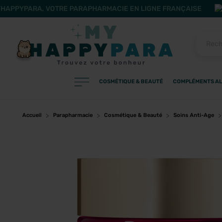
HAPPYPARA, VOTRE PARAPHARMACIE EN LIGNE FRANÇAISE
COSMÉTIQUE & BEAUTÉ
COMPLÉMENTS AL
PRODUITS
Filtres
Accueil
Parapharmacie
Cosmétique & Beauté
Soins Anti-Age
CATÉGORIES
MARQUES