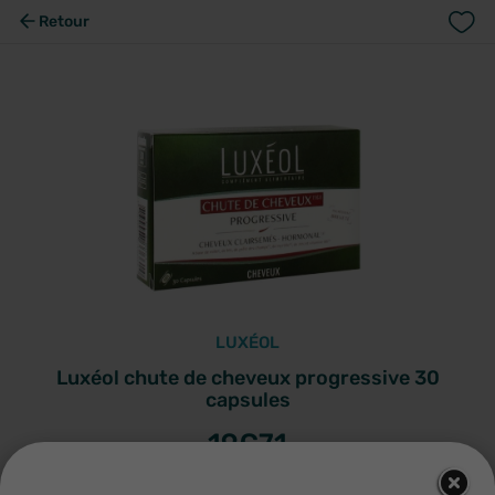
Retour
LUXÉOL
Luxéol chute de cheveux progressive 30
capsules
19
€71
Paiement en plusieurs fois avec Scalapay
. Réglez votre