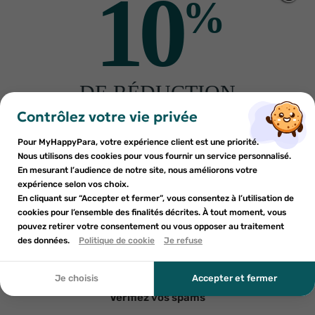
10
%
commande en
3 ou 4 fois sans frais
(selon éligibilité), pour plus
de flexibilité.
En stock
DE RÉDUCTION
×
×
Connexion
Créer une liste d'envies
sur votre première commande
Contrôlez votre vie privée
Information livraison
Inscrivez-vous à notre newsletter et profitez
Pour MyHappyPara, votre expérience client est une priorité.
Vous devez être connecté pour ajouter des produits à votre
Nom de la liste d'envies
Le délai d'expédition de cet article est actuellement
×
d'une réduction sur votre première commande*
Nous utilisons des cookies pour vous fournir un service personnalisé.
Ajouter à ma liste d'envies
rallongé. Merci de votre compréhension.
liste d'envies.
En mesurant l’audience de notre site, nous améliorons votre
expérience selon vos choix.
add_circle_outline
En cliquant sur “Accepter et fermer”, vous consentez à l’utilisation de
Créer une nouvelle liste
cookies pour l’ensemble des finalités décrites. À tout moment, vous
Annuler
Annuler
pouvez retirer votre consentement ou vous opposer au traitement
-10% sur votre 1ère commande en vous inscrivant
En soumettant ce formulaire, j'accepte que les
des données.
Créer une liste d'envies
Politique de cookie
Je refuse
à notre
newsletter*
Connexion
informations saisies soient utilisées dans le cadre de
ma demande et de la relation commerciale qui peut en
découler. Vous référer à la politique de confidentialité.
Je choisis
Accepter et fermer
LIVRAISON GRATUITE DÈS 59€ D’ACHAT.
Vérifiez vos spams
Voir conditions