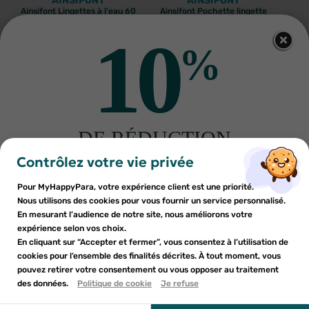
AINSIFONT
AINSIFONT
Ainsifont Lingettes à l'eau 60
Ainsifont Pochette lingette
pièces
petites mains
2
€04
4
€13
10
%
AJOUTER AU PANIER
AJOUTER AU PANIER
Retrouvrez un ensemble de lingettes et liniments pour bébé
de marques comme Klorane, Uriage, Bioderma...
DE RÉDUCTION
×
×
Connexion
×
Créer une liste d'envies
sur votre première commande
Contrôlez votre vie privée
((modalTitle))
Inscrivez-vous à notre newsletter et profitez
Pour MyHappyPara, votre expérience client est une priorité.
Vous devez être connecté pour ajouter des produits à votre
Nom de la liste d'envies
×
((confirmMessage))
d'une réduction sur votre première commande*
LIVRAISON GRATUITE DÈS 59 EUROS D'ACHAT
Nous utilisons des cookies pour vous fournir un service personnalisé.
Ajouter à ma liste d'envies
liste d'envies.
EN POINT RELAIS (
VOIR CONDITIONS
)
En mesurant l’audience de notre site, nous améliorons votre
expérience selon vos choix.
add_circle_outline
Créer une nouvelle liste
En cliquant sur “Accepter et fermer”, vous consentez à l’utilisation de
LIVRAISON EN FRANCE ET À L'INTERNATIONAL
((cancelText))
cookies pour l’ensemble des finalités décrites. À tout moment, vous
Annuler
Annuler
pouvez retirer votre consentement ou vous opposer au traitement
En soumettant ce formulaire, j'accepte que les
((modalDeleteText))
Créer une liste d'envies
des données.
Politique de cookie
Je refuse
Connexion
informations saisies soient utilisées dans le cadre de
Profitez de -10%
ma demande et de la relation commerciale qui peut en