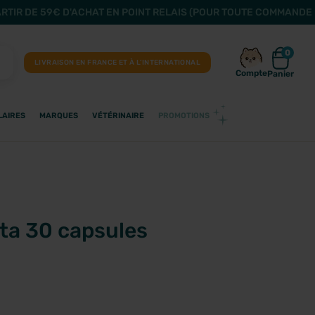
ARTIR DE 59€ D'ACHAT EN POINT RELAIS (POUR TOUTE COMMANDE 
0
LIVRAISON EN FRANCE ET À L’INTERNATIONAL
Compte
Panier
LAIRES
MARQUES
VÉTÉRINAIRE
PROMOTIONS
ta 30 capsules