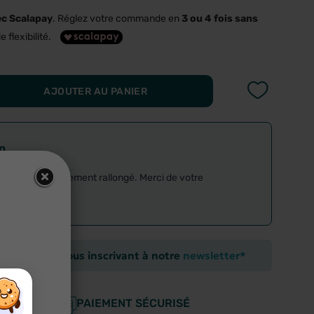
ec Scalapay
. Réglez votre commande en
3 ou 4 fois sans
e flexibilité.
AJOUTER AU PANIER
on
rticle est actuellement rallongé. Merci de votre
ommande en vous inscrivant à notre
newsletter*
×
×
DÈS 59€
PAIEMENT SÉCURISÉ