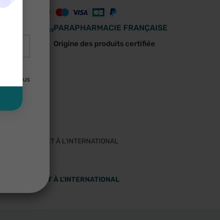
ns
r de 4,40€
×
PARAPHARMACIE FRANÇAISE
e écoute
Origine des produits certifiée
lisées
uler. Vous
 EN FRANCE ET À L'INTERNATIONAL