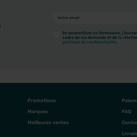
à
En soumettant ce formulaire, j'accept
cadre de ma demande et de la relatio
politique de confidentialité
.
Promotions
Paiem
Marques
FAQ
Meilleures ventes
Conta
Livrai