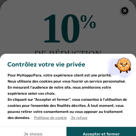
10
%
NUXE
NUXE
DE RÉDUCTION
×
×
Nuxe Prodigieuse Hyalu Boost
Nuxe Prodigieuse Boost
Connexion
×
Créer une liste d'envies
La crème éclat repulpante
vitamin C Le sérum éclat
sur votre première commande
Contrôlez votre vie privée
((modalTitle))
27
50ml
€23
vitaminé bio 30ml
23
€74
AJOUTER AU PANIER
RUPTURE DE STOCK
Inscrivez-vous à notre newsletter et profitez
Pour MyHappyPara, votre expérience client est une priorité.
Vous devez être connecté pour ajouter des produits à votre
Nom de la liste d'envies
×
((confirmMessage))
d'une réduction sur votre première commande*
Nous utilisons des cookies pour vous fournir un service personnalisé.
Ajouter à ma liste d'envies
liste d'envies.
En mesurant l’audience de notre site, nous améliorons votre
expérience selon vos choix.
add_circle_outline
Créer une nouvelle liste
En cliquant sur “Accepter et fermer”, vous consentez à l’utilisation de
((cancelText))
cookies pour l’ensemble des finalités décrites. À tout moment, vous
Annuler
Annuler
pouvez retirer votre consentement ou vous opposer au traitement
En soumettant ce formulaire, j'accepte que les
((modalDeleteText))
Créer une liste d'envies
des données.
Politique de cookie
Je refuse
Connexion
informations saisies soient utilisées dans le cadre de
ma demande et de la relation commerciale qui peut en
découler. Vous référer à la politique de confidentialité.
Je choisis
Accepter et fermer