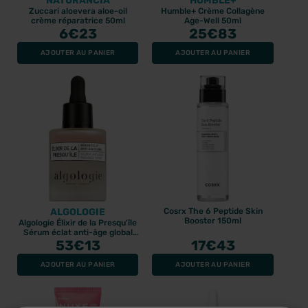
NATURANCIA
HUMBLE+
Zuccari aloevera aloe-oil
Humble+ Crème Collagène
crème réparatrice 50ml
Age-Well 50ml
6
€23
25
€83
AJOUTER AU PANIER
AJOUTER AU PANIER
ALGOLOGIE
Cosrx The 6 Peptide Skin
Booster 150ml
Algologie Élixir de la Presqu'île
Sérum éclat anti-âge global
53
30ml
€13
17
€43
AJOUTER AU PANIER
AJOUTER AU PANIER