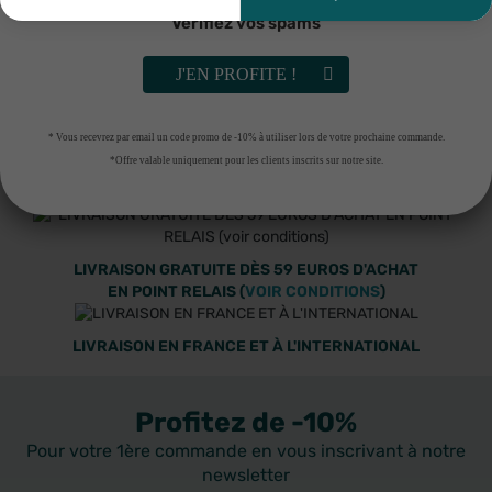
Vérifiez vos spams
NUXE
NUXE
Nuxe Merveillance Lift Sérum
Nuxe Prodigieuse Hyalu Boost
Yeux Éclat 12ml
Gel crème éclat lissant 50ml
J'EN PROFITE !
27
€93
27
€23
RUPTURE DE STOCK
RUPTURE DE STOCK
* Vous recevrez par email un code promo de -10% à utiliser lors de votre prochaine commande.
*Offre valable uniquement pour les clients inscrits sur notre site.
LIVRAISON GRATUITE DÈS 59 EUROS D'ACHAT
EN POINT RELAIS (
VOIR CONDITIONS
)
LIVRAISON EN FRANCE ET À L'INTERNATIONAL
Profitez de -10%
Pour votre 1ère commande en vous inscrivant à notre
newsletter