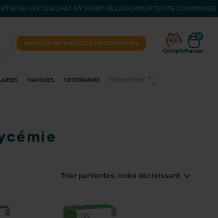
ARTIR DE 59€ D'ACHAT EN POINT RELAIS (POUR TOUTE COMMANDE 
0
LIVRAISON EN FRANCE ET À L’INTERNATIONAL
Compte
Panier
LAIRES
MARQUES
VÉTÉRINAIRE
PROMOTIONS
lycémie
Trier par
Ventes, ordre décroissant