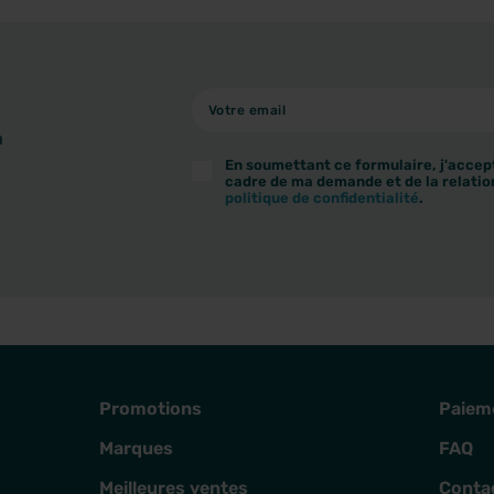
à
En soumettant ce formulaire, j'accept
cadre de ma demande et de la relatio
politique de confidentialité
.
Promotions
Paiem
Marques
FAQ
Meilleures ventes
Conta