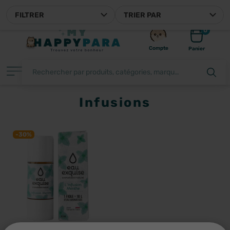
MYHAPPYPARA, VOTRE P
FILTRER
TRIER PAR
0
Compte
Panier
Infusions
FILTRER
-30%