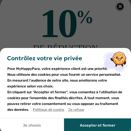
VALDISPHARM
10
Valdispharm Eau Exquise
Aromatisant Naturel Infusion
%
Menthe bio 10ml
6
€76
9
€65
RUPTURE DE STOCK
DE RÉDUCTION
×
×
Connexion
×
Créer une liste d'envies
sur votre première commande
Contrôlez votre vie privée
((modalTitle))
LIVRAISON GRATUITE DÈS 59 EUROS D'ACHAT
Inscrivez-vous à notre newsletter et profitez
Pour MyHappyPara, votre expérience client est une priorité.
EN POINT RELAIS (
VOIR CONDITIONS
)
Vous devez être connecté pour ajouter des produits à votre
Nom de la liste d'envies
×
((confirmMessage))
d'une réduction sur votre première commande*
Nous utilisons des cookies pour vous fournir un service personnalisé.
Ajouter à ma liste d'envies
liste d'envies.
En mesurant l’audience de notre site, nous améliorons votre
LIVRAISON EN FRANCE ET À L'INTERNATIONAL
expérience selon vos choix.
add_circle_outline
Créer une nouvelle liste
En cliquant sur “Accepter et fermer”, vous consentez à l’utilisation de
((cancelText))
cookies pour l’ensemble des finalités décrites. À tout moment, vous
Annuler
Annuler
Profitez de -10%
pouvez retirer votre consentement ou vous opposer au traitement
En soumettant ce formulaire, j'accepte que les
((modalDeleteText))
Créer une liste d'envies
des données.
Politique de cookie
Je refuse
Connexion
informations saisies soient utilisées dans le cadre de
Pour votre 1ère commande en vous inscrivant à notre
ma demande et de la relation commerciale qui peut en
newsletter
découler. Vous référer à la politique de confidentialité.
*Voir conditions
Je choisis
Accepter et fermer