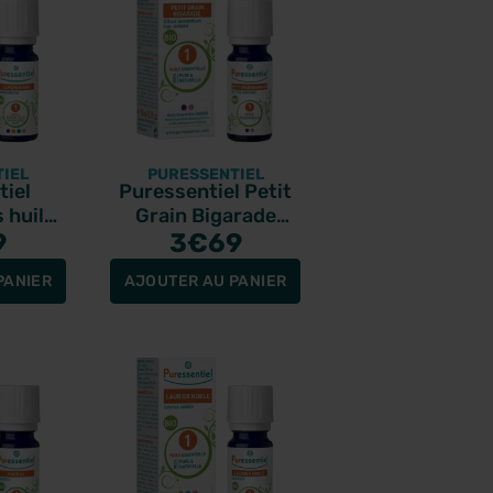
IEL
PURESSENTIEL
tiel
Puressentiel Petit
 huile
Grain Bigarade
io 10ml
9
huile essentielle bio
3
€69
10ml
PANIER
AJOUTER AU PANIER