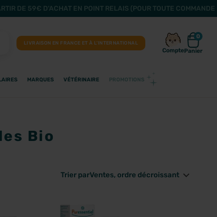
ARTIR DE 59€ D'ACHAT EN POINT RELAIS (POUR TOUTE COMMANDE 
0
LIVRAISON EN FRANCE ET À L’INTERNATIONAL
Compte
Panier
LAIRES
MARQUES
VÉTÉRINAIRE
PROMOTIONS
les Bio
Trier par
Ventes, ordre décroissant