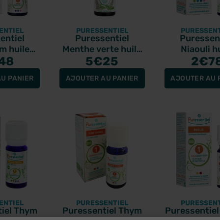
ENTIEL
PURESSENTIEL
PURESSENT
entiel
Puressentiel
Puressen
m huile
Menthe verte huile
Niaouli h
e bio 5ml
48
essentielle bio 10ml
5
€25
essentielle b
2
€7
U PANIER
AJOUTER AU PANIER
AJOUTER AU 
ENTIEL
PURESSENTIEL
PURESSENT
iel Thym
Puressentiel Thym
Puressentiel 