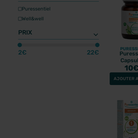
puressentiel
PRIX
well&well
PRIX
PURESS
2€
22€
Puress
Capsul
Ravintsar
10
caps
AJOUTER A