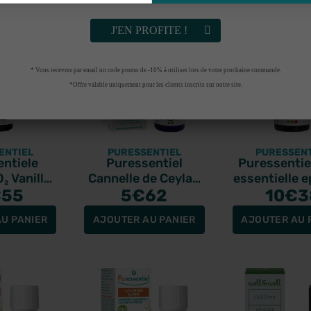
J'EN PROFITE !
* Vous recevrez par email un code promo de -10% à utiliser lors de votre prochaine commande.
*Offre valable uniquement pour les clients inscrits sur notre site.
ENTIEL
PURESSENTIEL
PURESSENT
ntiele
Puressentiel
Puressentiel
₂ Vanille
Cannelle de Ceylan
essentielle e
tielle bio
€55
huile essentielle bio
5
€62
noire bio
10
€3
l
5ml
U PANIER
AJOUTER AU PANIER
AJOUTER AU 