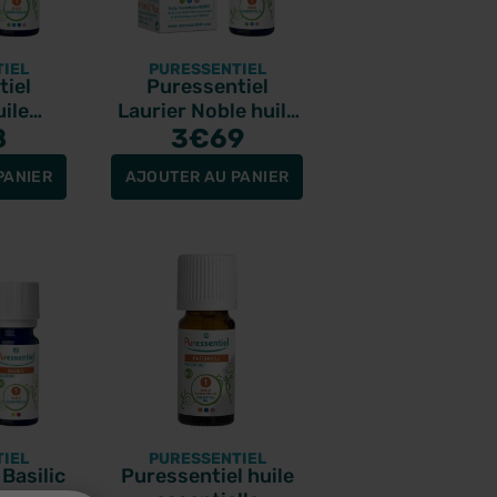
IEL
PURESSENTIEL
tiel
Puressentiel
uile
Laurier Noble huile
io 10ml
8
essentielle bio 5ml
3
€69
PANIER
AJOUTER AU PANIER
IEL
PURESSENTIEL
Basilic
Puressentiel huile