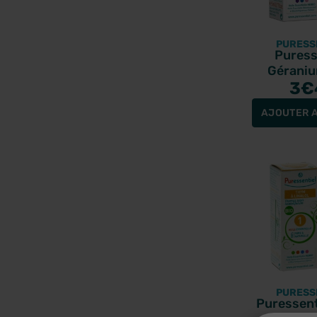
PURESS
Puress
Géraniu
essentiell
3
€
AJOUTER A
PURESS
Puressent