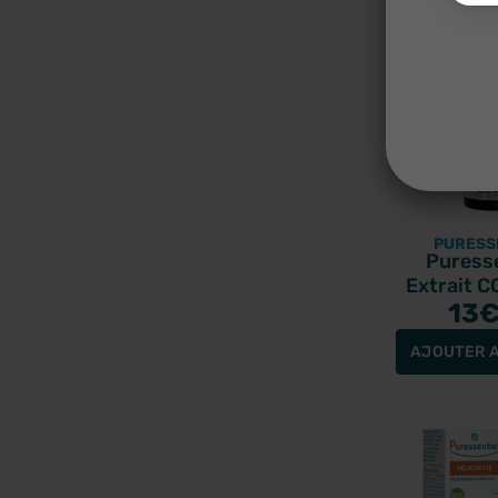
PURESS
Puresse
Extrait CO
huile essen
13
5m
AJOUTER A