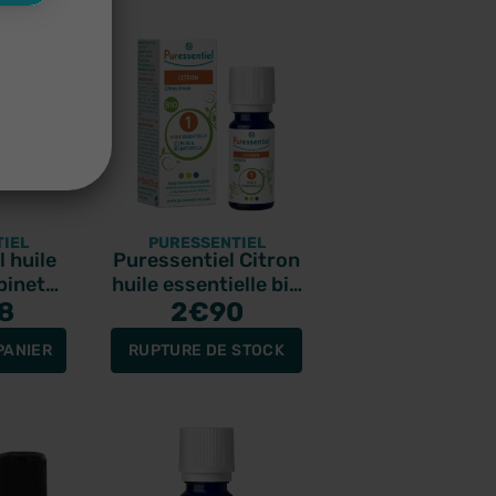
IEL
PURESSENTIEL
 huile
Puressentiel Citron
pinette
huile essentielle bio
 5ml
8
2
10ml
€90
PANIER
RUPTURE DE STOCK