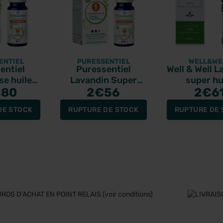
ENTIEL
PURESSENTIEL
WELL&WE
entiel
Puressentiel
Well & Well L
se huile
Lavandin Super
super hu
e bio 5ml
€80
huile essentielle bio
2
€56
essentielle b
2
€6
10ml
DE STOCK
RUPTURE DE STOCK
RUPTURE DE 