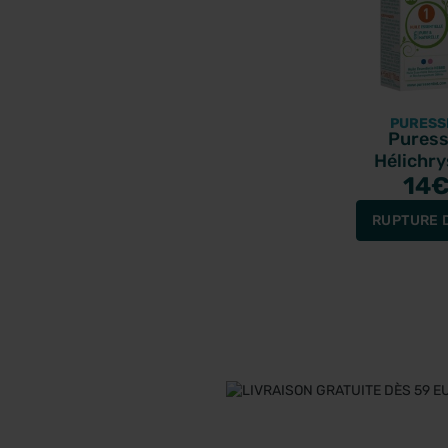
PURESS
Puress
Hélichry
essentiell
14
RUPTURE 