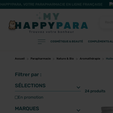
HAPPYPARA, VOTRE PARAPHARMACIE EN LIGNE FRANÇAISE
COSMÉTIQUE & BEAUTÉ
COMPLÉMENTS AL
PRODUITS
Filtres
Accueil
Parapharmacie
Nature & Bio
Aromathérapie
Huile
Filtrer par :
CATÉGORIES
SÉLECTIONS
24 produits
en promotion
MARQUES
MARQUES