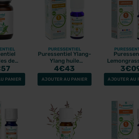
ENTIEL
PURESSENTIEL
PURESSENT
entiel
Puressentiel Ylang-
Puressen
es de
Ylang huile
Lemongrass
a bio 60
€57
essentielle bio 5ml
4
€43
essentielle b
3
€0
ules
U PANIER
AJOUTER AU PANIER
AJOUTER AU 