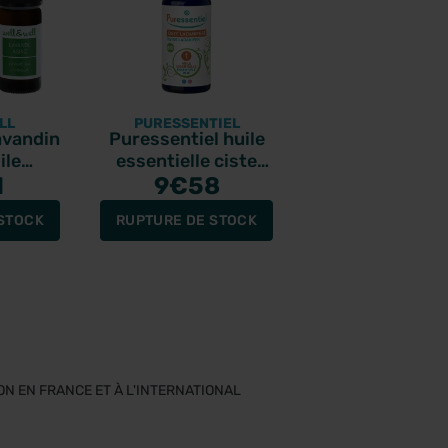
LL
PURESSENTIEL
avandin
Puressentiel huile
ile
essentielle ciste
io 10ml
1
ladanifère bio 5ml
9
€58
STOCK
RUPTURE DE STOCK